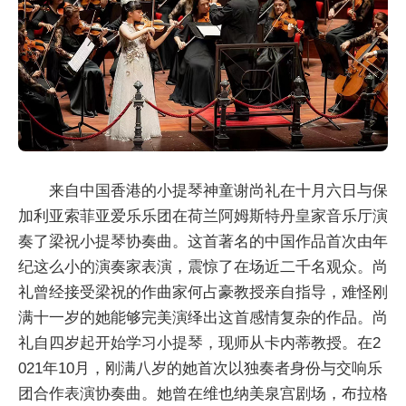
来自中国香港的小提琴神童谢尚礼在十月六日与保
加利亚索菲亚爱乐乐团在荷兰阿姆斯特丹皇家音乐厅演
奏了梁祝小提琴协奏曲。这首著名的中国作品首次由年
纪这么小的演奏家表演，震惊了在场近二千名观众。尚
礼曾经接受梁祝的作曲家何占豪教授亲自指导，难怪刚
满十一岁的她能够完美演绎出这首感情复杂的作品。尚
礼自四岁起开始学习小提琴，现师从卡内蒂教授。在2
021年10月，刚满八岁的她首次以独奏者身份与交响乐
团合作表演协奏曲。她曾在维也纳美泉宫剧场，布拉格