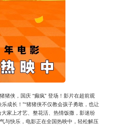
猪侠，国庆 “癫疯” 登场！影片在超前观
快乐成长！”“猪猪侠不仅教会孩子勇敢，也让
猪给大家上才艺、整花活、热情饭撒，影迷纷
气与快乐，电影正在全国热映中，轻松解压