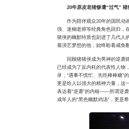
20
年原皮老猪惨遭“过气” 
作为陪伴观众20年的国民动
强、迷糊老师等经典角色回归，在
猪侠的幽默特质也刻进了几代人的
着演艺梦想的他，始终盼着咸鱼
回顾猪猪侠成为男神的逆袭
已经成为了反内耗的代表性人物，
录，“遇事不慌忙、先吃棒棒糖”
更是给人以强大的精神力量，这
表达着“逆袭”的内核——所谓逆
成年人的“黑色幽默鸡汤”，更是