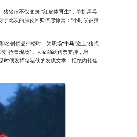
猪猪侠不仅变身 “红皮体育生”，单挑乒乓
对于此次的原皮回归倍感惊喜：“小时候被猪
和名创优品扫楼时，为职场“牛马”送上“猪式
秒变“抢票现场”，大家踊跃购票支持，坦
存！是时候发挥猪猪侠的发疯文学，拒绝内耗焦