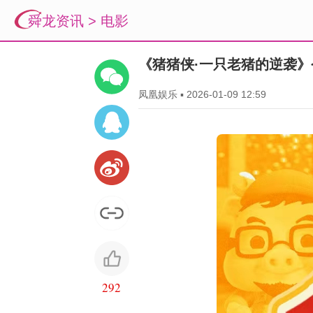
舜龙资讯
>
电影
《猪猪侠·一只老猪的逆袭》
凤凰娱乐
▪
2026-01-09 12:59
292