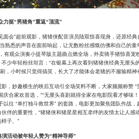
众力挺“男猪角”重返“顶流”
见面会”超前观影，猪猪侠配音演员陆双惊喜现身，还原经典
 当熟悉的声音在面前响起，让无数粉丝感慨仿佛和自己的童
前奔赴，有观众演奏小提琴版主题曲点燃全场，外卖骑手猪惊喜宠
，不少年轻粉丝坦言：“在银幕上再次看到猪猪侠经典无厘头
二刷，小时候只觉得搞笑，长大了才能体会老猪的不服输精神
影，妙趣横生的映后互动引全场笑料不断，大家频频称赞 “笑
国庆合家欢首选，”“无厘头喜剧就得全家在电影院看才够味
于以往 “单打独斗救世界” 的套路，电影更加聚焦团队作战
白伙伴的重要性，“猪猪侠和猪星星相互牵绊的友情太让人感
样子。”
路演活动被年轻人赞为“精神导师”