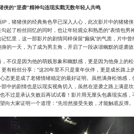
猪猪侠的“逆袭”精神勾连现实戳无数年轻人共鸣
画IP，猪猪侠的经典角色早已深入人心，此次影片中的猪猪侠
勾起了粉丝回忆的同时，也让年轻观众和熟悉的“表情包男
记忆里，这一部影片的剧情同样保留“癫疯”的气质，片中
翻身的一天，为了成为男主角，开启了一段诙谐幽默的逆袭故
路，不仅是因为他的萌贱形象和幽默感，更是因为他身上的松
更有粉丝分享：“这20年里不只是童年伙伴，更是成长路上
的心态更是成了老猪情绪稳定的最好证明。虽然满身松弛感
一部中的剧情也是以现实视角切入，虽然在逆袭之路上满是坎
袭也不过是承认失败后再试试看！影片用无厘头包裹现实感
希望向大家证明一个道理：“先坦然接受失败，才能触底反弹。