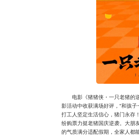
电影《猪猪侠・一只老猪的逆
影活动中收获满场好评，“和孩子
打工人坚定生活信心，猪门永存！
纷购票力挺老猪国庆逆袭。大朋
的气质满分适配假期，全家人都