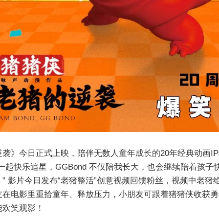
袭》今日正式上映，陪伴无数人童年成长的20年经典动画IP猪
一起快乐追星，GGBond 不仅陪我长大，也会继续陪着孩子
” 影片今日发布“老猪整活”创意视频回馈粉丝，视频中老
友在电影里重拾童年、释放压力，小朋友可跟着猪猪侠收获勇
能欢笑观影！