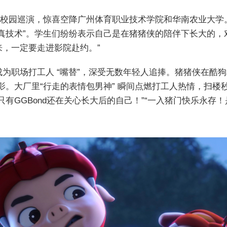
”校园巡演，惊喜空降广州体育职业技术学院和华南农业大学。
真技术”。学生们纷纷表示自己是在猪猪侠的陪伴下长大的，
，一定要走进影院赴约。”
为职场打工人 “嘴替”，深受无数年轻人追捧。猪猪侠在酷狗
影。大厂里“行走的表情包男神” 瞬间点燃打工人热情，扫楼
只有GGBond还在关心长大后的自己！”“一入猪门快乐永