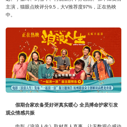
主演，猫眼点映评分9.5，大V推荐度97%，正在热映
中。
假期合家欢
备受好评真实暖心
全员搏命护家引发
观众
情感共振
电影《浪浪人生》取材真人真事，让无数观众感动