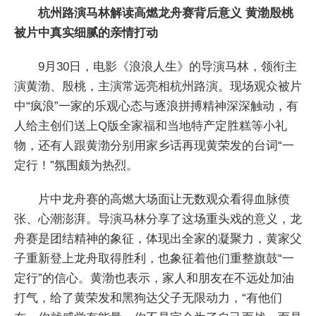
杭州路演马林解读高燃龙舟赛背后意义 黄渤殷桃
被片中真实细腻的亲情打动
9月30日，电影《浪浪人生》的导演马林，领衔主
演黄渤、殷桃，主演常远亮相杭州路演。现场观众被片
中“疯浪”一家的乐观心态与逐浪拼搏精神深深触动，有
人给主创们送上Q版全家福和当地特产定胜糕等小礼
物，还有人跟黄渤分别用家乡话再现黄荣发的台词“一
定行！”氛围颇为热烈。
片中龙舟赛的高燃大场面让无数观众看得血脉偾
张、心潮澎湃。导演马林分享了这场重头戏的意义，龙
舟赛是团结精神的象征，体现出全家的凝聚力，黄家父
子重新登上龙舟取得胜利，也象征着他们重整旗鼓“一
定行”的信心。黄渤也表示，家人和朋友在不远处加油
打气，给了黄荣发和黑狗达父子无限动力，“有他们