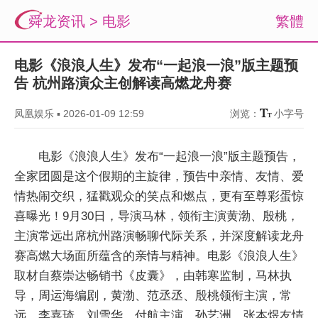
舜龙资讯
>
电影
繁體
电影《浪浪人生》发布“一起浪一浪”版主题预
告 杭州路演众主创解读高燃龙舟赛
凤凰娱乐
▪
2026-01-09 12:59
浏览：
小字号
电影《浪浪人生》发布“一起浪一浪”版主题预告，
全家团圆是这个假期的主旋律，预告中亲情、友情、爱
情热闹交织，猛戳观众的笑点和燃点，更有至尊彩蛋惊
喜曝光！9月30日，导演马林，领衔主演黄渤、殷桃，
主演常远出席杭州路演畅聊代际关系，并深度解读龙舟
赛高燃大场面所蕴含的亲情与精神。电影《浪浪人生》
取材自蔡崇达畅销书《皮囊》，由韩寒监制，马林执
导，周运海编剧，黄渤、范丞丞、殷桃领衔主演，常
远、李嘉琦、刘雪华、付航主演，孙艺洲、张本煜友情