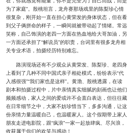
在，你就感觉有能量，你不是完全为了自己而战，而是
为了家庭”。殷桃坦言，龙舟赛那场戏里的陈梨珍心情
很复杂，刚开始一直在担心黄荣发的身体状态，但在看
到父子俩拼命的样子，一瞬间就被带动起了情绪。常远
笑称，自己饰演的老四一方面在热血地给大哥加油，另
一方面还承担了“解说员”的职责，台词里有很多龙舟相
关专业术语，拍摄经历特别难忘。
路演现场还有不少观众从黄荣发、陈梨珍、老四身
上看到了几种不同中国式亲子相处模式，纷纷表示“代
入感很强”“我们家也是这样”。黄渤、殷桃透露，在读
剧本和拍摄过程中，片中亲情真实细腻的刻画也让他们
频频感动，家人之间的爱或许不会直白表达，但往往藏
在日常细节之中，大家不妨珍惜当下，多多沟通，让这
份亲情力量温暖自己，也温暖家人。这个假期带上家人
朋友走进电影院，跟“疯浪”一家一起放肆疯、尽兴浪，
收获属于你们的欢笑与感动！