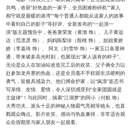
共鸣，收获“好热血的一家子，全员困难粉碎机”“家人
相守就是最暖的港湾”“每个普通人都能从这家人的故事
中看到自己的影子”等好评。全新发布的“一起浪一
浪”版主题预告中，爸爸黄荣发（黄渤 饰）、儿子黄远
达（范丞丞 饰）、妈妈陈梨珍（殷桃 饰）、姐姐黄娇
娇（李嘉琦 饰）、 阿太（刘雪华 饰）一家五口各显神
通，带来诸多高光时刻，也展现出“家人该有的样子”。
无论是众人在加油站改造完工后的欢笑、父子俩全力以
赴参加龙舟赛的热血，还是全员毫不手软跟生活硬刚的
勇气，皆极具感染力。他们搏命护家，以“疯浪”姿态书
写亲情、友情、爱情，令人深切感受到“全家团圆就是
主旋律”！与此同时，揣着“江湖梦”的阿小（付航 饰）
大秀功夫、派头十足的神秘人物霸气亮相等镜头，也直
戳观众嗨点。影片欢笑、感动与热血兼得，非常适合观
众在假期里与家人朋友一起观看。