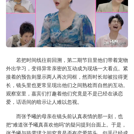
若把时间线往前回溯，第二期节目里他们带着宠物
外出学习，变得异常亲密的互动成为现场一大看点。紧
接着的预告则显示两人再次同框，然而时长却被拉得更
长，镜头里也更常呈现出他们之间熟稔而自然的互动。
观察室里，嘉宾们打趣着他们究竟是不是已经在谈恋
爱，话语间的暗示让人难以忽视。
而张予曦的母亲在镜头前认真表情的那一刻，也
把“难道张予曦真喜欢他吗”的疑问提到台面上。于是，
张予曦与毕雯珺之间究竟是否有恋爱苗头，似乎已经成