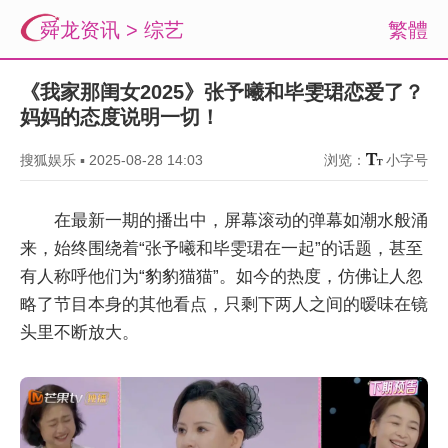
舜龙资讯
>
综艺
繁體
《我家那闺女2025》张予曦和毕雯珺恋爱了？
妈妈的态度说明一切！
搜狐娱乐
▪
2025-08-28 14:03
浏览：
小字号
在最新一期的播出中，屏幕滚动的弹幕如潮水般涌
来，始终围绕着“张予曦和毕雯珺在一起”的话题，甚至
有人称呼他们为“豹豹猫猫”。如今的热度，仿佛让人忽
略了节目本身的其他看点，只剩下两人之间的暧味在镜
头里不断放大。