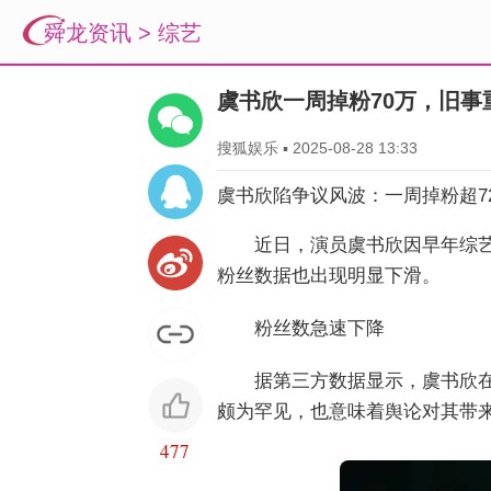
舜龙资讯
>
综艺
虞书欣一周掉粉70万，旧事
搜狐娱乐
▪
2025-08-28 13:33
虞书欣陷争议风波：一周掉粉超7
近日，演员虞书欣因早年综艺
粉丝数据也出现明显下滑。
粉丝数急速下降
据第三方数据显示，虞书欣在某
颇为罕见，也意味着舆论对其带
477