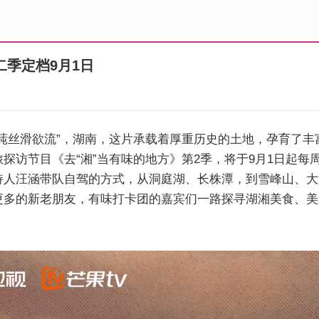
二季定档9月1日
丝滑欲流”，湖南，这片承载着厚重历史的土地，孕育了丰
访节目《去“湘”当有味的地方》第2季，将于9月1日起每周日
持人汪涵带队自驾的方式，从洞庭湖、长株潭，到雪峰山、大
更多的新老朋友，有味打卡团的嘉宾们一路探寻湖湘美食、美