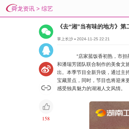
舜龙资讯
>
综艺
《去“湘”当有味的地方》第
掌上长沙
▪
2024-11-25 22:21
“店家菰饭香初熟，市担莼
和潘瑞芳团队联合制作的美食文旅探
出。本季节目全新升级，通过主
宝藏景点，同时，节目也将迎来
感受独具魅力的湖湘人文风情。
158