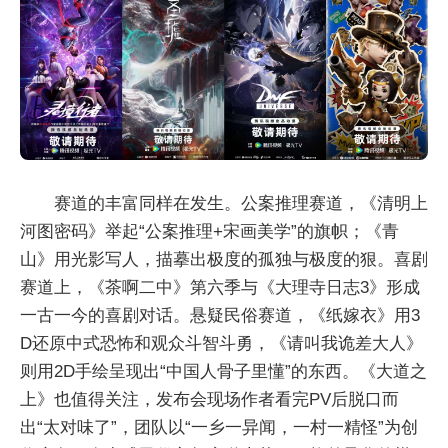
赛道的丰富同样在发生。公案推理赛道，《清明上
河图密码》举起“公案推理+宋画美学”的旗帜；《青
山》用光影写人，描摹出极度的孤独与极度的狠。喜剧
赛道上，《茶啊二中》第六季与《大理寺日志3》形成
一古一今的喜剧对话。悬疑民俗赛道，《纸嫁衣》用3
D还原中式恐怖和观众斗智斗勇，《请叫我诡差大人》
则用2D手绘呈现出“中国人骨子里懂”的东西。《大道之
上》也值得关注，发布会现场作者看完PV后脱口而
出“太对味了”，团队以“一乡一异闻，一村一精怪”为创