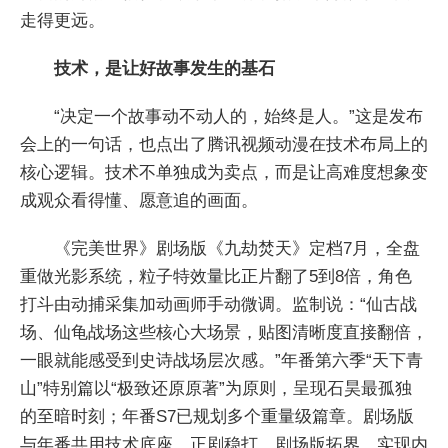
走得更远。
技术，是让好故事发生的
基石
“决定一个故事动不动人的，始终是人。”这是发布
会上的一句话，也点出了腾讯视频动漫在技术布局上的
核心逻辑。技术不单独成为卖点，而是让高难度想象变
成观众看得懂、愿意追的画面。
《完美世界》剧场版《九劫焚天》定档7月，全盘
重做光影系统，粒子特效量比正片翻了5到8倍，角色
打斗由动捕采集加动画师手动微调。监制说：“仙古战
场、仙龟战场这些核心大场景，贴图清晰度直接翻倍，
一眼就能感受到史诗战场层次感。”年番第六季“天下青
山”特别篇以“极致还原原著”为原则，呈现石昊最孤独
的至暗时刻；年番S7已规划多个重量级篇章。剧场版
与年番共用技术底座，正剧稳打、剧场版拓界，实现内