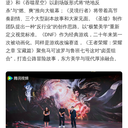
逆》和《吞噬星空》以剧场版形式将“绝地反
杀”与“燃、爽”推向大银幕；《灵境行者》将带着高节
奏剧情、三个大型副本故事和大家见面。《圣墟》制作
团队提出一种“反行业”的创作思路。以“极繁美学”重新
定义视觉标准。《DNF》作为经典游戏，二十年来第一
次被动画化。同样是游戏改编赛道，《王者荣耀：荣耀
之章 宝藏篇》聚焦马可波罗与鲁班七号这对“卤蛋组
合”，打造公路冒险故事，东方美学与现代厚涂融合。