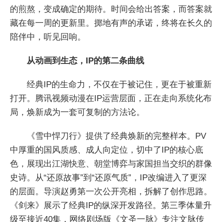
的煎熬，变成确定的期待。时间会给出答案，而答案就
藏在每一周的更新里。掷地有声的承诺，终将在长久的
陪伴中，听见回响。
从动画到生态，IP的第二条曲线
经典IP的生命力，不仅在于被记住，更在于被重新
打开。腾讯视频动漫在IP运营层面，正在走向系统化布
局，焕新成为一套可复制的方法论。
《雪中悍刀行》提供了经典焕新的完整样本。PV
中厚重的国风质感、成人向定位，切中了IP的核心底
色，展现出江湖快意、朝堂博弈与家国担当交织的群像
史诗。从“还原故事”到“还原气质”，IP改编进入了更深
的层面。导演赵勇第一次公开亮相，拆解了创作思路。
《剑来》展示了经典IP的纵深开发路径。第三季体量升
级至接近40集，网络剧场版《文圣一脉》专注文脉传