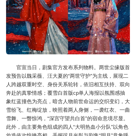
官宣当日，剧集官方发布系列物料。两世尘缘版首
发预告以魏采薇、汪大夏的“两世守护”为主线，展现二
人跨越双重时空、身份关系轮转，依旧相互扶持、双向
奔赴的真挚情感；覆雪白首版cp单人海报以氛围感抽
象红蓝撞色为亮点，暗含人物前世命运的交织变幻，大
雪纷飞、红梅绽放，映照着两人身侧，一袭红衣、一曲
雪舞、一瞥惊鸿，“深宫守望共白首”的宿命意境尽显。
此外，由主要角色组成的四人“大明热血小分队”以角色
妆造依次惊艳亮相，手握弦月光影与剧集“明月”意象呼