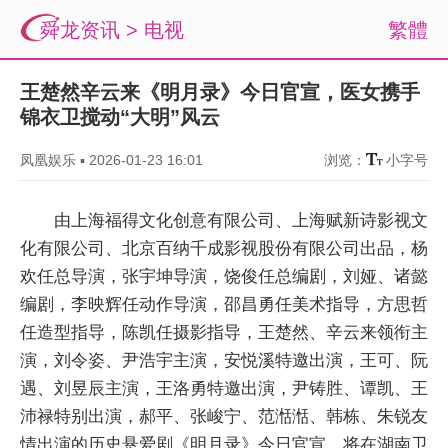
舜龙资讯
>
电视
繁體
王楚然辛云来《明月录》今日官宣，医女携手
锦衣卫搅动“大明”风云
凤凰娱乐
▪
2026-01-23 16:01
浏览：
小字号
由上海福得文化创意有限公司、上海赋新诗影视文
化有限公司、北京百纳千成影视股份有限公司出品，杨
欢任总导演，张宇坤导演，饶俊任总编剧，刘娅、诸懿
编剧，李映辉任动作导演，邵昌勇任美术指导，方思哲
任造型指导，陈凯任摄影指导，王楚然、辛云来领衔主
演，刘令姿、尹浩宇主演，安悦溪特邀出演，王可、阮
遇、刘昱辰主演，王洛勇特邀出演，尹铸胜、谭凯、王
沛禄特别出演，郝平、张峻宁、范湉湉、韩栋、朱锐友
情出演的历史悬爱剧《明月录》今日官宣，将在湖南卫