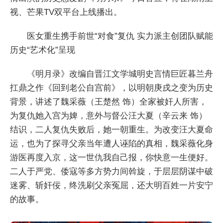
视、芒果TV双平台上线播出。
医女重生携手前世“对食”复仇 实力派主创团队赋能
历史“艺术化”呈现
《明月录》改编自晋江文学城明史言情巨匠暮兰舟
扛鼎之作《回到老公自宫前》，以明朝庚戌之变为历史
背景，讲述了魏采薇（王楚然 饰）全家被奸人所害，
为复仇她入宫为婢，意外与督公汪大夏（辛云来 饰）
结识，二人复仇失败后，她一朝重生。为改变汪大夏命
运，也为了探寻父亲当年遭人诬陷的真相，魏采薇化身
游医再度入京，这一世仇我自己报，你快意一生便好。
二人于严党、倭寇等多方势力间斡旋，于层层阴谋中破
迷雾、斩奸佞，终洗刷父亲冤屈，还大明百姓一片安宁
的故事。