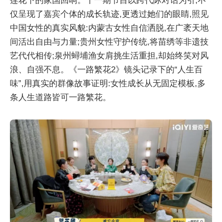
莲花下的家国回响。十一期节目以跨代际对话为引,不
仅呈现了嘉宾个体的成长轨迹,更透过她们的眼睛,照见
中国女性的真实风貌:内蒙古女性自信洒脱,在广袤天地
间活出自由与力量;贵州女性守护传统,将苗绣等非遗技
艺代代相传;泉州蟳埔渔女肩挑生活重担,却始终笑对风
浪、自强不息。《一路繁花2》镜头记录下的“人生百
味”,用真实的群像故事证明:女性成长从无固定模板,多
条人生道路皆可一路繁花。