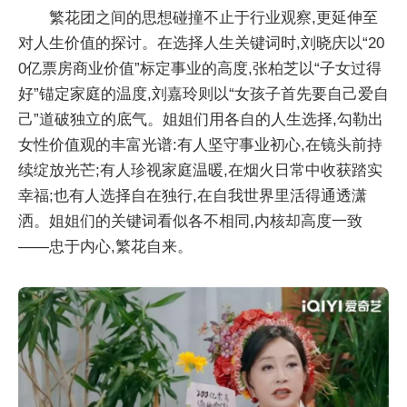
繁花团之间的思想碰撞不止于行业观察,更延伸至
对人生价值的探讨。在选择人生关键词时,刘晓庆以“20
0亿票房商业价值”标定事业的高度,张柏芝以“子女过得
好”锚定家庭的温度,刘嘉玲则以“女孩子首先要自己爱自
己”道破独立的底气。姐姐们用各自的人生选择,勾勒出
女性价值观的丰富光谱:有人坚守事业初心,在镜头前持
续绽放光芒;有人珍视家庭温暖,在烟火日常中收获踏实
幸福;也有人选择自在独行,在自我世界里活得通透潇
洒。姐姐们的关键词看似各不相同,内核却高度一致
——忠于内心,繁花自来。