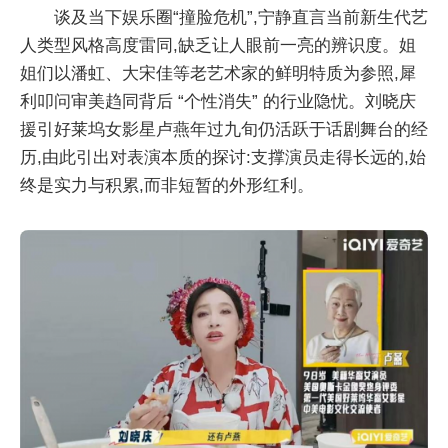
谈及当下娱乐圈“撞脸危机”,宁静直言当前新生代艺
人类型风格高度雷同,缺乏让人眼前一亮的辨识度。姐
姐们以潘虹、大宋佳等老艺术家的鲜明特质为参照,犀
利叩问审美趋同背后 “个性消失” 的行业隐忧。刘晓庆
援引好莱坞女影星卢燕年过九旬仍活跃于话剧舞台的经
历,由此引出对表演本质的探讨:支撑演员走得长远的,始
终是实力与积累,而非短暂的外形红利。