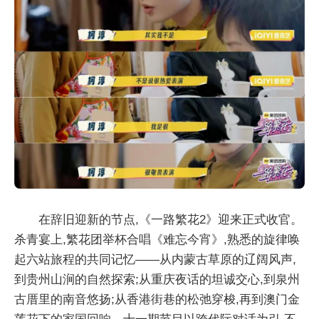
在辞旧迎新的节点,《一路繁花2》迎来正式收官。
杀青宴上,繁花团举杯合唱《难忘今宵》,熟悉的旋律唤
起六站旅程的共同记忆——从内蒙古草原的辽阔风声,
到贵州山涧的自然探索;从重庆夜话的坦诚交心,到泉州
古厝里的南音悠扬;从香港街巷的松弛穿梭,再到澳门金