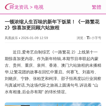
舜龙资讯
>
电视
繁體
一顿浓缩人生百味的新年下饭菜！《一路繁花
2》惊喜加更回顾六站旅程
凤凰娱乐
▪
2026-01-09 12:59
浏览：
小字号
近日,爱奇艺自制综艺《一路繁花 2》上线第十一
期惊喜加更内容。作为新年特辑,本期节目串联起内蒙
古、贵州、重庆、泉州、香港、澳门六站旅程的未播精
华,让繁花团的故事在回忆中重启。何赛飞、刘嘉玲、
刘晓庆、宁静、张柏芝和柯淳、邵子恒再度以行业洞察
与真诚对话,为这场代际之旅画上圆满句号,诉说着 “山
水有相逢,后会亦有期” 的绵长情谊。