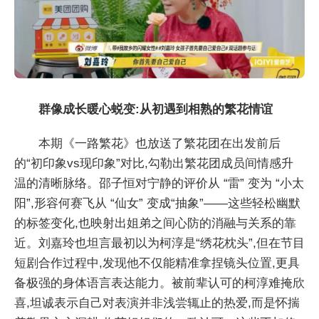
群像成长暖心蜕变:从初遇到相熟的繁花情谊
本期《一路繁花》也放送了繁花团在出发前后
的“初印象vs现印象”对比,勾勒出繁花团成员间情感升
温的清晰脉络。邵子恒对宁静的评价从 “雷” 变为 “小太
阳”,形容何赛飞从 “仙女” 变成“抽象”——这些轻松幽默
的标签变化,也映射出姐弟之间心防的消融与关系的靠
近。刘嘉玲也坦言最初以为柯淳是“绣花枕头”,但在节目
短剧合作过程中,发现他不仅能精准拿捏镜头位置,更具
备极强的身体语言表达能力。被前辈认可的柯淳难掩欣
喜,坦诚表示自己对表演并非浅尝辄止的热爱,而是怀揣