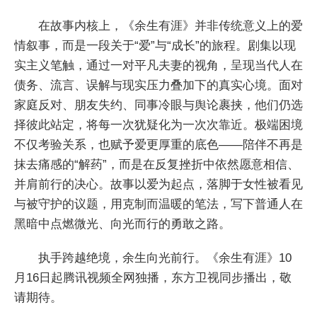
在故事内核上，《余生有涯》并非传统意义上的爱
情叙事，而是一段关于“爱”与“成长”的旅程。剧集以现
实主义笔触，通过一对平凡夫妻的视角，呈现当代人在
债务、流言、误解与现实压力叠加下的真实心境。面对
家庭反对、朋友失约、同事冷眼与舆论裹挟，他们仍选
择彼此站定，将每一次犹疑化为一次次靠近。极端困境
不仅考验关系，也赋予爱更厚重的底色——陪伴不再是
抹去痛感的“解药”，而是在反复挫折中依然愿意相信、
并肩前行的决心。故事以爱为起点，落脚于女性被看见
与被守护的议题，用克制而温暖的笔法，写下普通人在
黑暗中点燃微光、向光而行的勇敢之路。
执手跨越绝境，余生向光前行。《余生有涯》10
月16日起腾讯视频全网独播，东方卫视同步播出，敬
请期待。