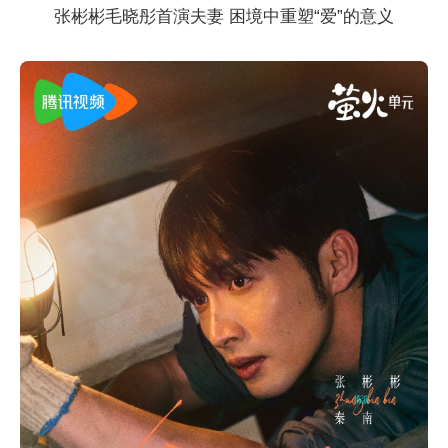
张彬彬毛晓彤首演夫妻 困境中重塑“爱”的意义