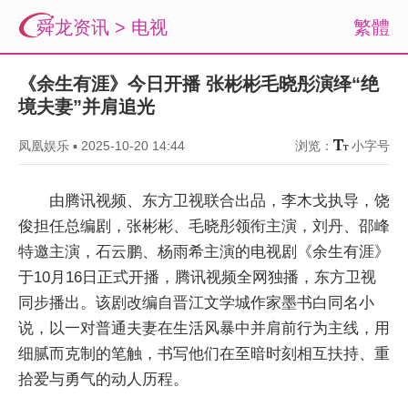
舜龙资讯
>
电视
繁體
《余生有涯》今日开播 张彬彬毛晓彤演绎“绝
境夫妻”并肩追光
凤凰娱乐
▪
2025-10-20 14:44
浏览：
小字号
由腾讯视频、东方卫视联合出品，李木戈执导，饶
俊担任总编剧，张彬彬、毛晓彤领衔主演，刘丹、邵峰
特邀主演，石云鹏、杨雨希主演的电视剧《余生有涯》
于10月16日正式开播，腾讯视频全网独播，东方卫视
同步播出。该剧改编自晋江文学城作家墨书白同名小
说，以一对普通夫妻在生活风暴中并肩前行为主线，用
细腻而克制的笔触，书写他们在至暗时刻相互扶持、重
拾爱与勇气的动人历程。