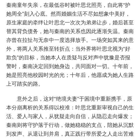
秦南童年失亲，在最低谷时被叶思北照亮，自此将“护
她周全”刻入心底。然而婚姻生活不尽如想象中美好，
原生家庭的牵绊让叶思北一次次为弟弟让步，婚后甚至
替其背负债务，她与秦南的关系也因此逐渐失温。秦南
亦曾在拉扯与无奈中一度选择放手。一场突如其来的意
外，将两人关系推至转折点：当外界将叶思北视为“好
欺负”的目标，当她本人在质疑与反对声中犹豫是否报
警时，秦南决定回到她身边，共同面对一切。十年前，
她是照亮他校园时光的光；十年后，他愿成为她人生路
上可踏实的路。
意外之后，这对“绝境夫妻”于困境中重新携手，原
本分崩离析的关系得以校准：叶思北重新审视自己的生
活、爱人与家人，从犹疑走向自信，从隐忍走向爆发；
秦南则将守护落于行动，做她稳稳的支点，陪她从沉默
到发声、从退让到并肩，真正践行带所爱之人走出苦难