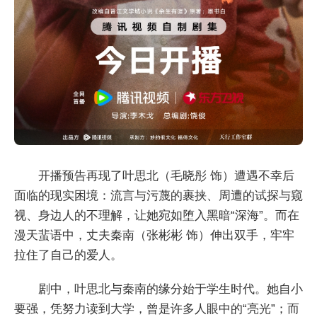
开播预告再现了叶思北（毛晓彤 饰）遭遇不幸后
面临的现实困境：流言与污蔑的裹挟、周遭的试探与窥
视、身边人的不理解，让她宛如堕入黑暗“深海”。而在
漫天蜚语中，丈夫秦南（张彬彬 饰）伸出双手，牢牢
拉住了自己的爱人。
剧中，叶思北与秦南的缘分始于学生时代。她自小
要强，凭努力读到大学，曾是许多人眼中的“亮光”；而