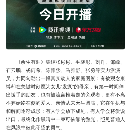
《余生有涯》集结张彬彬、毛晓彤、刘丹、邵峰、
石云鹏、杨雨希、陈雅熙、马雅舒、张勇等实力派演
员，共同勾勒出一幅真实动人的家庭图景：有被观念束
缚却在关键时刻愿为女儿“发疯”的母亲，有第一时间伸
出援手的朋友，也有被流言推着走的旁观者，更有不离
不弃始终在侧的爱人。亲情从未天生圆满，它在争执与
和解间逐渐成形：有人学会放下成见，有人学会将爱说
出口，最终化作黑暗中一束可依靠的微光，照见普通人
在风浪中彼此守望的勇气。