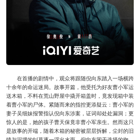
在首播的剧情中，观众将跟随倪向东踏入一场横跨
十余年的命运迷局。故事开篇，他受托为好友曹小军运
送木箱，不料在荒山野屋中撬开箱盖时，竟发现箱中装
着曹小军的尸体。紧随而来的指控更添疑云：曹小军的
妻子吴细妹报警指认倪向东涉案，证词却处处漏洞；更
惊人的是，她的孩子曹天保竟非曹小军亲生。然而这只
是故事的开端，随着木箱的秘密被层层拆解，尘封的旧
情与深埋的纠葛逐一浮出水面，倪向东困于选择的枷