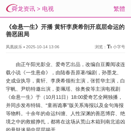
舜龙资讯
>
电视
繁體
《命悬一生》开播 黄轩李庚希剖开底层命运的
善恶困局
凤凰娱乐
▪
2025-10-14 13:06
浏览：
小字号
由正午阳光影业、爱奇艺出品，改编自豆瓣阅读连
载小说《一生悬命》，由陆春吾原著/编剧，孙墨龙、
史成业执导，黄轩、李庚希领衔主演，张哲华主演，白
宇帆、尹昉特邀出演，姜珮瑶、徐奥俊等主演电视剧
《命悬一生》于（10月11日）18:00爱奇艺全网独播，
并同步发布特辑、“童画诡事”版关系海报以及金句海报
等物料。十余年的命运纠缠、人性深渊的善恶博弈、绝
境之中的救赎挣扎，都将在这场从荒山木箱到南北追凶
的悬疑迷局中层层揭开。