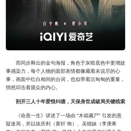
而同步释出的金句海报，角色于灰暗底色中更增故
事感染力，每个人物的面部表情都像藏着未说尽的心
事，画面中红白相间的台词，也似带着沉甸甸的重量，
悄然叩击着观众的内心。
剖开三人十年爱恨纠缠，天保身世成破局关键线索
《命悬一生》讲述了一场由 “木箱藏尸” 引发的悬
疑迷局，并以徐庆利（黄轩 饰）、吴细妹（李庚希