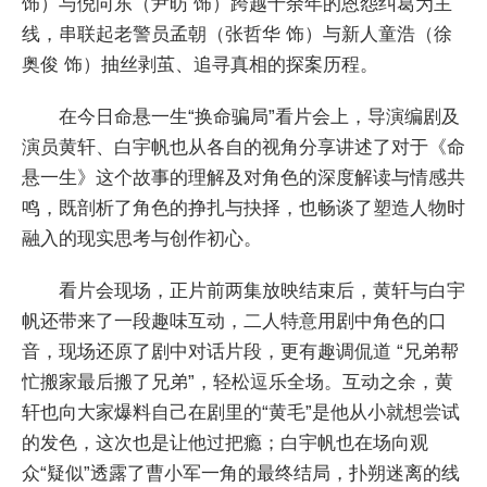
饰）与倪向东（尹昉 饰）跨越十余年的恩怨纠葛为主
线，串联起老警员孟朝（张哲华 饰）与新人童浩（徐
奥俊 饰）抽丝剥茧、追寻真相的探案历程。
在今日命悬一生“换命骗局”看片会上，导演编剧及
演员黄轩、白宇帆也从各自的视角分享讲述了对于《命
悬一生》这个故事的理解及对角色的深度解读与情感共
鸣，既剖析了角色的挣扎与抉择，也畅谈了塑造人物时
融入的现实思考与创作初心。
看片会现场，正片前两集放映结束后，黄轩与白宇
帆还带来了一段趣味互动，二人特意用剧中角色的口
音，现场还原了剧中对话片段，更有趣调侃道 “兄弟帮
忙搬家最后搬了兄弟”，轻松逗乐全场。互动之余，黄
轩也向大家爆料自己在剧里的“黄毛”是他从小就想尝试
的发色，这次也是让他过把瘾；白宇帆也在场向观
众“疑似”透露了曹小军一角的最终结局，扑朔迷离的线