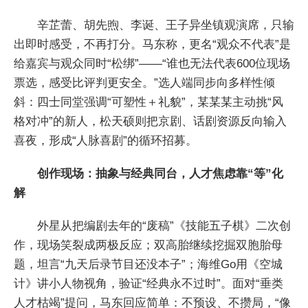
辛芷蕾、胡先煦、李诞、王子异坐镇观演席，只输
出即时感受，不再打分。马东称，更名“观众不代表”是
给嘉宾与观众同时“松绑”——“谁也无法代表600位现场
票选，感受比评判更安全。”选人端同步向多样性倾
斜：四士同堂强调“可塑性＋礼貌”，某某某主动挑“风
格对冲”的新人，松天硕则把京剧、话剧资源反向输入
喜夜，形成“人脉喜剧”的循环招募。
创作现场：抽象与经典同台，人才焦虑靠“等”化
解
外星从把编剧去年的“废稿”《技能五子棋》二次创
作，现场笑裂成两极反应；双高胎继续挖掘双胞胎母
题，坦言“九天后录节目还没本子”；海维Go用《空城
计》讲小人物视角，验证“经典永不过时”。面对“垂类
人才枯竭”提问，马东回应简单：不预设、不攒局，“像