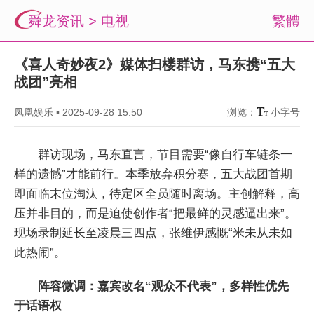
舜龙资讯
>
电视
繁體
《喜人奇妙夜2》媒体扫楼群访，马东携“五大
战团”亮相
凤凰娱乐
▪
2025-09-28 15:50
浏览：
小字号
群访现场，马东直言，节目需要“像自行车链条一
样的遗憾”才能前行。本季放弃积分赛，五大战团首期
即面临末位淘汰，待定区全员随时离场。主创解释，高
压并非目的，而是迫使创作者“把最鲜的灵感逼出来”。
现场录制延长至凌晨三四点，张维伊感慨“米未从未如
此热闹”。
阵容微调：嘉宾改名“观众不代表”，多样性优先
于话语权