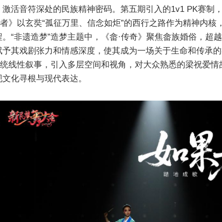
激活音符深处的民族精神密码。第五期引入的1v1 PK赛制
行者》以玄奘“孤征万里、信念如炬”的西行之路作为精神内
。“非遗造梦”造梦主题中，《畲·传奇》聚焦畲族婚俗，超
予其戏剧张力和情感深度，使其成为一场关于生命和传承的
传统线性叙事，引入多层空间和视角，对大众熟悉的梁祝爱
现文化寻根与现代表达。