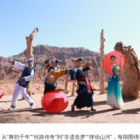
从“舞韵千年”“丝路传奇”到“非遗造梦”“律动山河”，每期