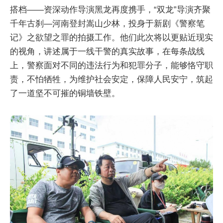
搭档——资深动作导演黑龙再度携手，“双龙”导演齐聚
千年古刹—河南登封嵩山少林，投身于新剧《警察笔
记》之欲望之罪的拍摄工作。他们此次将以更贴近现实
的视角，讲述属于一线干警的真实故事，在每条战线
上，警察面对不同的违法行为和犯罪分子，能够恪守职
责，不怕牺牲，为维护社会安定，保障人民安宁，筑起
了一道坚不可摧的铜墙铁壁。