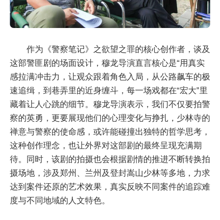
作为《警察笔记》之欲望之罪的核心创作者，谈及
这部警匪剧的场面设计，穆龙导演直言核心是“用真实
感拉满冲击力，让观众跟着角色入局，从公路飙车的极
速追缉，到巷弄里的近身缠斗，每一场戏都在“宏大”里
藏着让人心跳的细节。穆龙导演表示，我们不仅要拍警
察的英勇，更要展现他们的心理变化与挣扎，少林寺的
禅意与警察的使命感，或许能碰撞出独特的哲学思考，
这种创作理念，也让外界对这部剧的最终呈现充满期
待。同时，该剧的拍摄也会根据剧情的推进不断转换拍
摄场地，涉及郑州、兰州及登封嵩山少林等多地，力求
达到案件还原的艺术效果，真实反映不同案件的追踪难
度与不同地域的人文特色。