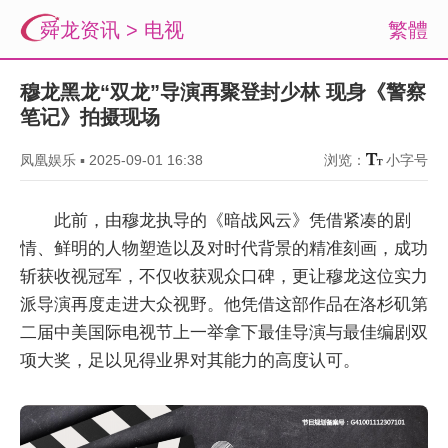
舜龙资讯
>
电视
繁體
穆龙黑龙“双龙”导演再聚登封少林 现身《警察
笔记》拍摄现场
凤凰娱乐
▪
2025-09-01 16:38
浏览：
小字号
此前，由穆龙执导的《暗战风云》凭借紧凑的剧
情、鲜明的人物塑造以及对时代背景的精准刻画，成功
斩获收视冠军，不仅收获观众口碑，更让穆龙这位实力
派导演再度走进大众视野。他凭借这部作品在洛杉矶第
二届中美国际电视节上一举拿下最佳导演与最佳编剧双
项大奖，足以见得业界对其能力的高度认可。