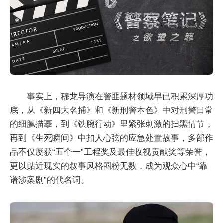
事实上，穆龙导演在警匪题材领域早已积累深厚功
底，从《新四大名捕》和《新刑警本色》中对刑警日常
的细腻描摹，到《铁腕行动》里紧张刺激的扫黑情节，
再到《生死瞬间》中扣人心弦的应急处置故事，多部作
品不仅屡获“五个一”工程奖及最佳收视贡献奖等荣誉，
更以贴近现实的叙事风格圈粉无数，成为观众心中“靠
谱涉案剧”的代名词。