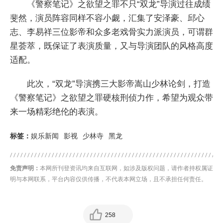
《警察笔记》之欲望之罪不只“双龙”导演过往成绩
斐然，演员阵容同样不容小觑，汇集了安泽豪、邱心
志、李易祥三位影帝和众多老戏骨实力派演员，可谓群
星荟萃，既保证了表演质量，又与导演团队的风格高度
适配。
此次，“双龙”导演携三大影帝嵩山少林论剑，打造
《警察笔记》之欲望之罪硬核刑侦力作，希望为观众带
来一场精彩绝伦的表演。
标签：
娱乐新闻
影视
少林寺
黑龙
免责声明：
本网所刊登资讯均来自互联网，如涉及版权问题，请作者持权属证
明与本网联系，平台内容仅供传播，不代表本网立场，且不承担任何责任。
258