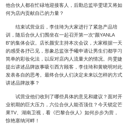
他合伙人都在忙碌地迎接客人，后勤总监毕雯珺又将如
何为店内贡献自己的力量？
结束试营业后，李佳琦为大家进行了紧急产品培
训，随后合伙人们围坐在一起召开第一次“颜YANLA
B”的集体会议。店长颜安主持本次会议，大家根据一天
的感受各抒己见，形象总监张予曦申请让男生们都学习
简单的彩妆化法，以应对店内人流量大的情况。尚雯婕
提出讲述品牌故事吸引西方顾客，李佳琦和黄晓明对此
发表各自的思考。最终合伙人们决定未来以怎样的方式
讲述品牌故事？
试营业他们收到了哪些具体的意见和建议？面对开
业初期的巨大压力，六位合伙人能否顶住？今天锁定芒
果TV、湖南卫视，看《巴黎合伙人》如何步步为营，
惊艳塞纳河畔！