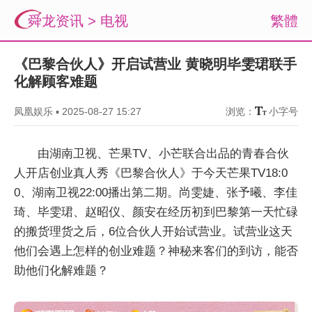
舜龙资讯
>
电视
繁體
《巴黎合伙人》开启试营业 黄晓明毕雯珺联手
化解顾客难题
凤凰娱乐
▪
2025-08-27 15:27
浏览：
小字号
由湖南卫视、芒果TV、小芒联合出品的青春合伙
人开店创业真人秀《巴黎合伙人》于今天芒果TV18:0
0、湖南卫视22:00播出第二期。尚雯婕、张予曦、李佳
琦、毕雯珺、赵昭仪、颜安在经历初到巴黎第一天忙碌
的搬货理货之后，6位合伙人开始试营业。试营业这天
他们会遇上怎样的创业难题？神秘来客们的到访，能否
助他们化解难题？