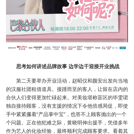
思考如何讲述品牌故事 边学边干迎接开业挑战
第二天要举办开业活动，赵昭仪和颜安出发向当地
的汉服社团租借道具。接踵而至的客人，让留在店内的
合伙人们变得更加忙碌起来。对美妆堪称盲区的毕雯珺
独自接待顾客，没有支援的情况下令他倍感局促，即使
手中紧紧攥着“产品掌中宝”，也答不上顾客抛出的一个
个问题。正在他犯难之际，黄晓明伸出援手，凭借多年
作为艺人的化妆经验，最终顺利完成顾客要求。看着其