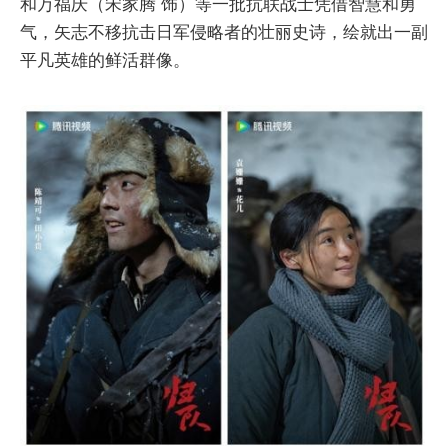
和万福庆（宋家腾 饰）等一批抗联战士凭借智慧和勇
气，矢志不移抗击日军侵略者的壮丽史诗，绘就出一副
平凡英雄的鲜活群像。