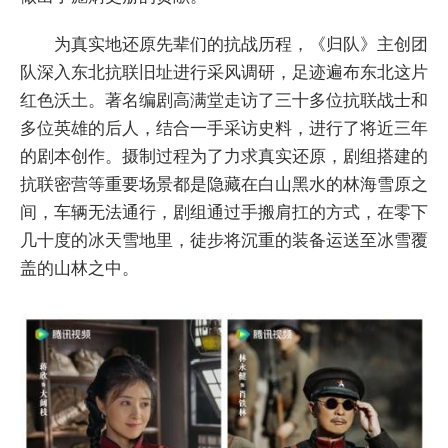
为真实地还原先辈们的抗战历程，《归队》主创团
队深入东北抗联旧址进行采风调研，足迹遍布东北这片
红色沃土。著名编剧高满堂走访了三十多位抗联战士和
多位英雄的后人，结合一手采访史料，进行了将近三年
的剧本创作。摄制过程为了力求真实还原，剧组搭建的
抗联密营等重要场景都是隐藏在白山黑水的林海雪原之
间，车辆无法通行，剧组通过手搬肩扛的方式，在零下
几十度的冰天雪地里，徒步将沉重的装备运送至冰雪覆
盖的山林之中。