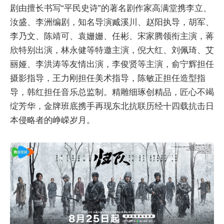
剧由擅长书写“平民史诗”的著名剧作家高满堂携李立、
汝盛、李洲编剧，知名导演臧溪川、赵阳执导，胡军、
李乃文、陈靖可、袁姗姗、任彬、宋家腾领衔主演，蒋
欣特别出演，林永健等特邀主演，倪大红、刘佩琦、艾
丽娅、李洪涛等友情出演，李俊贤等主演，俞宁辉担任
摄影指导，王力刚担任美术指导，陈敏正担任造型指
导，韩红担任音乐总监制。精雕细琢创精品，匠心不竭
绽芳华，金牌班底携手再现东北抗联历经十四载抗击日
本侵略者的峥嵘岁月。