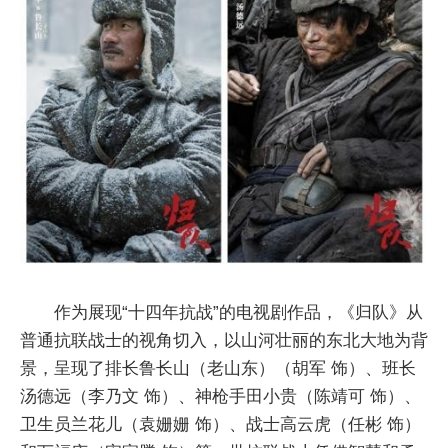
作为展现“十四年抗战”的电视剧作品，《归队》从
普通抗联战士的视角切入，以山河壮丽的东北大地为背
景，呈现了排长鲁长山（老山东）（胡军 饰）、班长
汤德远（李乃文 饰）、神枪手田小贵（陈靖可 饰）、
卫生员兰花儿（袁姗姗 饰）、战士高云虎（任彬 饰）