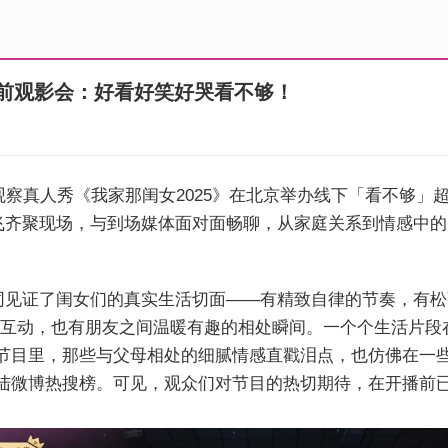
超前观影会：好看好笑好哭看不够！
观察真人秀《我家那闺女2025》在北京举办线下「看不够
飞齐聚现场，与到场媒体面对面畅聊，从家庭关系到情感中的
同见证了闺女们的真实生活切面——有精致自律的节奏，有松
的互动，也有朋友之间温暖有趣的相处瞬间。一个个生活片
节目里，那些与父母相处的细腻情感直戳泪点，也仿佛在一
登陆微博热搜榜。可见，观众们对节目的热切期待，在开播前