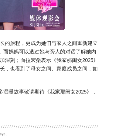
长的旅程，更成为她们与家人之间重新建立
”，而妈妈可以透过她与旁人的对话了解她内
深刻；而拉宏桑表示《我家那闺女2025》
长，也看到了母女之间、家庭成员之间，如
温暖故事敬请期待《我家那闺女2025》，
责任。