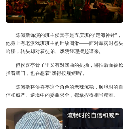
陈佩斯饰演的班主侯喜亭是五庆班的“定海神针”，
他身上有老派戏班班主的世故圆滑——面对军阀时点头
哈腰，转头却对着徒弟、戏院经理摆起谱来。
但侯喜亭骨子里又有对戏曲的执拗，哪怕后面被枪
指着脑门，也在想着“戏得按规矩唱”。
陈佩斯将侯喜亭这个角色的老辣沉稳，顺境时的自
信和威严、逆境中的委曲求全，都拿捏得相当精准。