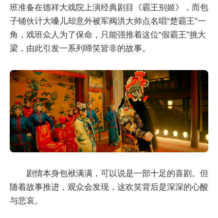
班准备在德祥大戏院上演经典剧目《霸王别姬》，而包
子铺伙计大嗓儿却意外被军阀洪大帅点名唱“楚霸王”一
角，戏班众人为了保命，只能强推着这位“假霸王”挑大
梁，由此引发一系列啼笑皆非的故事。
剧情本身包袱满满，可以说是一部十足的喜剧。但
随着故事推进，观众会发现，这欢笑背后是深深的心酸
与悲哀。