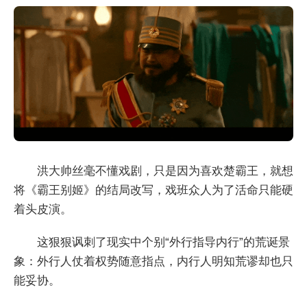
洪大帅丝毫不懂戏剧，只是因为喜欢楚霸王，就想
将《霸王别姬》的结局改写，戏班众人为了活命只能硬
着头皮演。
这狠狠讽刺了现实中个别“外行指导内行”的荒诞景
象：外行人仗着权势随意指点，内行人明知荒谬却也只
能妥协。