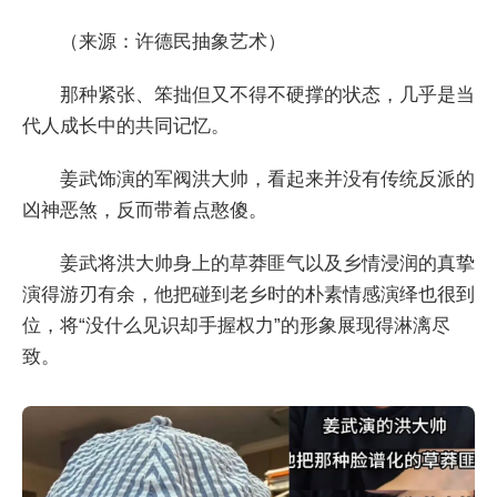
（来源：许德民抽象艺术）
那种紧张、笨拙但又不得不硬撑的状态，几乎是当
代人成长中的共同记忆。
姜武饰演的军阀洪大帅，看起来并没有传统反派的
凶神恶煞，反而带着点憨傻。
姜武将洪大帅身上的草莽匪气以及乡情浸润的真挚
演得游刃有余，他把碰到老乡时的朴素情感演绎也很到
位，将“没什么见识却手握权力”的形象展现得淋漓尽
致。