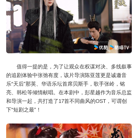
值得一提的是，为了让观众在权谋对决、多线叙事
的追剧体验中张弛有度，该片导演陈亚莲更是诚邀音
乐“天后”那英、华语乐坛首席贝斯手，歌手张岭，铭
亮、韩松等倾情献唱。在本剧中，彭星越作为音乐总监
和导演一起，共打造了17首不同曲风的OST，可谓创
下“短剧之最”！