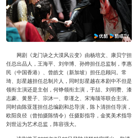
网剧《龙门诀之大漠风云变》由杨培文、康贝宁担
任总出品人，王海平、刘华博、孙烨担任总监制，李惠
民（中国香港）、曾皓文（新加坡）担任总顾问。常
琦、彭星越担任总制片人，同时彭星越在本剧中不但是
领衔主演还是主创，何铮领衔主演，于喆、刘明瓒、漆
志豪、黄昱子、宗沐一、章谨之、宋海颉等联合主演。
同时由陈亚莲担任总编剧和总导演，陈卜清担任导演，
欧阳良径（曾拍摄陈情令）任摄影指导，金奖美术指导
刘世运为艺术总监，阵容强大。