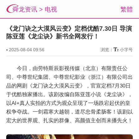
舜龙资讯
>
电视
繁體
《龙门诀之大漠风云变》定档优酷7.30日 导演
陈亚莲《龙尘诀》新书全网发行！
▪
2025-08-04 09:56
浏览：
小字号
今日，由劳特斯辰影视传媒（北京）有限责任公
司、中尊世纪集团、中尊世纪影业（浙江）有限公司出
品的网剧《龙门诀之大漠风云变》，官宣定档7月30日
于优酷独家播出。该剧改编自陈亚莲小说《龙尘诀》，
以AI+真人实拍的方式为观众呈现了一场跌宕起伏的皇
权争夺战。一剑霜寒大越朝，道尽忠骨柔肠客！该剧以
宏大的世界观、扎实的群像、高颜值主创而未播先火！