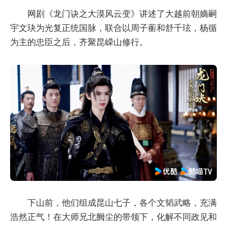
网剧《龙门诀之大漠风云变》讲述了大越前朝嫡嗣
宇文玦为光复正统国脉，联合以周子蘅和舒千玹，杨循
为主的忠臣之后，齐聚昆嵘山修行。
下山前，他们组成昆山七子，各个文韬武略，充满
浩然正气！在大师兄北阙尘的带领下，化解不同政见和