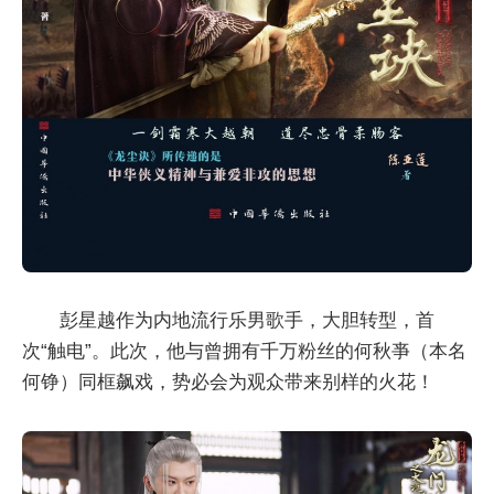
彭星越作为内地流行乐男歌手，大胆转型，首
次“触电”。此次，他与曾拥有千万粉丝的何秋亊（本名
何铮）同框飙戏，势必会为观众带来别样的火花！