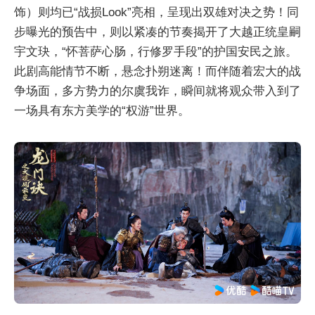
饰）则均已“战损Look”亮相，呈现出双雄对决之势！同
步曝光的预告中，则以紧凑的节奏揭开了大越正统皇嗣
宇文玦，“怀菩萨心肠，行修罗手段”的护国安民之旅。
此剧高能情节不断，悬念扑朔迷离！而伴随着宏大的战
争场面，多方势力的尔虞我诈，瞬间就将观众带入到了
一场具有东方美学的“权游”世界。