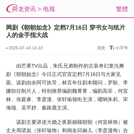
舜龙资讯
>
电视
繁體
网剧《朝朝如念》定档7月16日 穿书女与纸片
人的金手指大战
▪
2025-07-14 14:22
浏览：
小字号
由芒果TV出品，朱氏兄弟制作的古装奇幻复仇爽
剧《朝朝如念》今日正式官宣定档7月16日与大家见
面。该剧由余阿可执导，林言年任剧本顾问，罗盼、李
娜担任制片人，特别推荐编剧魏菁菁，编剧高菲，何宣
林、张庭睿、李彦漫、张轩瑜领衔主演，嗯呐朱莉、宋
海颉、吴芊妤、秦路鹿主演。
该剧主要讲述大婚之夜新娘顾朝朝（何宣林饰）被
丈夫周珺岚（张轩瑜饰）和闺友邱娴儿（李彦漫饰）合