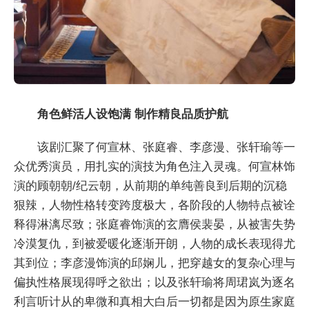
角色鲜活人设饱满 制作精良品质护航
该剧汇聚了何宣林、张庭睿、李彦漫、张轩瑜等一
众优秀演员，用扎实的演技为角色注入灵魂。何宣林饰
演的顾朝朝/纪云朝，从前期的单纯善良到后期的沉稳
狠辣，人物性格转变跨度极大，各阶段的人物特点被诠
释得淋漓尽致；张庭睿饰演的玄膺侯裴晏，从被害失势
冷漠复仇，到被爱暖化逐渐开朗，人物的成长表现得尤
其到位；李彦漫饰演的邱娴儿，把穿越女的复杂心理与
偏执性格展现得呼之欲出；以及张轩瑜将周珺岚为逐名
利言听计从的卑微和真相大白后一切都是因为原生家庭