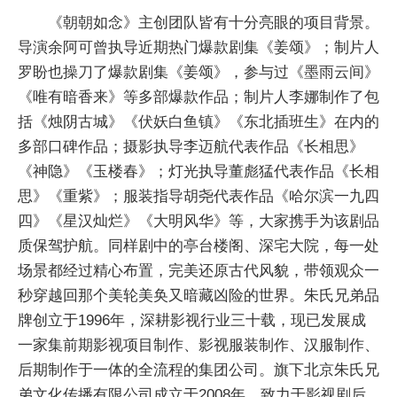
《朝朝如念》主创团队皆有十分亮眼的项目背景。
导演余阿可曾执导近期热门爆款剧集《姜颂》；制片人
罗盼也操刀了爆款剧集《姜颂》，参与过《墨雨云间》
《唯有暗香来》等多部爆款作品；制片人李娜制作了包
括《烛阴古城》《伏妖白鱼镇》《东北插班生》在内的
多部口碑作品；摄影执导李迈航代表作品《长相思》
《神隐》《玉楼春》；灯光执导董彪猛代表作品《长相
思》《重紫》；服装指导胡尧代表作品《哈尔滨一九四
四》《星汉灿烂》《大明风华》等，大家携手为该剧品
质保驾护航。同样剧中的亭台楼阁、深宅大院，每一处
场景都经过精心布置，完美还原古代风貌，带领观众一
秒穿越回那个美轮美奂又暗藏凶险的世界。朱氏兄弟品
牌创立于1996年，深耕影视行业三十载，现已发展成
一家集前期影视项目制作、影视服装制作、汉服制作、
后期制作于一体的全流程的集团公司。旗下北京朱氏兄
弟文化传播有限公司成立于2008年，致力于影视剧后