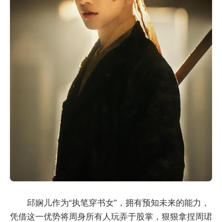
邱娴儿作为“执笔穿书女”，拥有预知未来的能力，
凭借这一优势将周身所有人玩弄于股掌，狠狠拿捏周珺