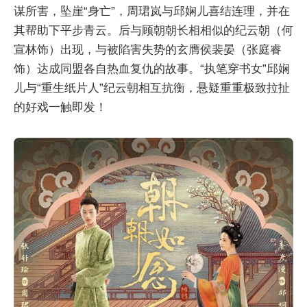
谋所害，坠崖“身亡”，周珺岚与邱娴儿喜结连理，并在
其帮助下平步青云。后与顾朝朝长相相似的纪云朝（何
宣林饰）出现，与被陷害失势的玄膺侯裴晏（张庭睿
饰）达成同盟各自热血复仇的故事。“执笔穿书女”邱娴
儿与“重生纸片人”纪云朝相互抗衡，悬疑重重极致拉扯
的好戏一触即发！