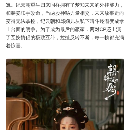
岚。纪云朝重生归来同样拥有了梦知未来的外挂能力，
和裴晏联手改命，当两股神秘力量相交，未来故事走向
变得无法掌控，纪云朝和邱娴儿从私下暗斗逐渐变成拿
上台面的明争。为了成为最后的赢家，两对CP还上演
了互换情侣的极致互斗，拉扯反转不断，每一帧都充满
着惊喜。