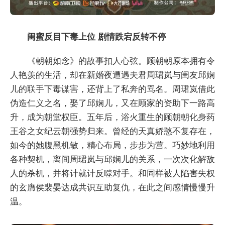
闺蜜反目下毒上位 剧情跌宕反转不停
《朝朝如念》的故事扣人心弦。顾朝朝原本拥有令
人艳羡的生活，却在新婚夜遭遇夫君周珺岚与闺友邱娴
儿的联手下毒谋害，还背上了私奔的骂名。周珺岚借此
伪造仁义之名，娶了邱娴儿，又在顾家的资助下一路高
升，成为朝堂权臣。五年后，浴火重生的顾朝朝化身药
王谷之女纪云朝强势归来。曾经的天真娇憨不复存在，
如今的她腹黑机敏，精心布局，步步为营。巧妙地利用
各种契机，离间周珺岚与邱娴儿的关系，一次次化解敌
人的杀机，并将计就计反噬对手。和同样被人陷害失权
的玄膺侯裴晏达成共识互助复仇，在此之间感情慢慢升
温。