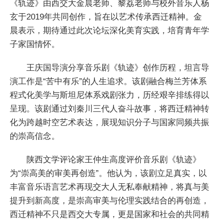
《轨迹》由西交大金晨老师、黎荔老师与校外音乐人杨
玄于2019年共同创作，旨在以艺术传承西迁精神。金
晨表示，期待通过此次论坛深化美育实践，培育青年学
子家国情怀。
王庆国导演分享音乐剧《轨迹》创作历程，坦言导
演工作是“苦中有乐”的人生追求。该剧融合梅兰芳体系
程式化美学与斯坦尼体系戏剧张力，历经艰辛排练得以
呈现。该剧通过刘秦川三代人奋斗故事，将西迁精神转
化为跨越时空艺术表达，展现知识分子与国家同频共振
的崇高信念。
陕西文学评论家王仲生高度评价音乐剧《轨迹》
为“崇高美的审美再创造”。他认为，该剧立足真实，以
丰富音乐语言艺术再现交大人无私奉献精神，将真与美
提升到新高度，是崇高审美与伦理实践结合的再创造，
西迁精神不只是西交大专属，更是国家和社会的共同精