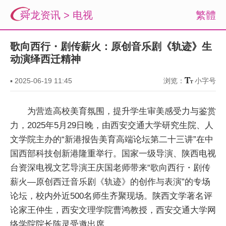
舜龙资讯
>
电视
繁體
歌向西行・剧传薪火：原创音乐剧《轨迹》生
动演绎西迁精神
▪
2025-06-19 11:45
浏览：
小字号
为营造高校美育氛围，提升学生审美感受力与鉴赏
力，2025年5月29日晚，由西安交通大学研究生院、人
文学院主办的“新港报告美育高端论坛第二十三讲”在中
国西部科技创新港隆重举行。国家一级导演、陕西电视
台资深电视文艺导演王庆国老师带来“歌向西行・剧传
薪火—原创西迁音乐剧《轨迹》的创作与表演”的专场
论坛，校内外近500名师生齐聚现场。陕西文学著名评
论家王仲生，西安文理学院曹鸿教授，西安交通大学网
络学院院长陈灵受邀出席。