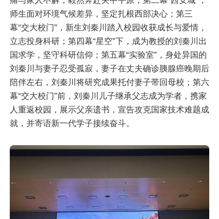
痛与家人不解，毅然奔赴关中平原；第二幕“西安城”，
师生面对环境气候差异，坚定扎根西部决心；第三
幕“交大校门”，新生刘秦川踏入校园收获成长与爱情，
立志投身科研；第四幕“星空”下，成为教授的刘秦川出
国求学，坚守科研信仰；第五幕“实验室”，身处异国的
刘秦川与妻子忍受孤寂，妻子在丈夫确诊胰腺癌晚期后
陪伴左右，刘秦川将研究成果托付妻子带回母校；第六
幕“交大校门”前，刘秦川儿子继承父志成为学者，携家
人重返校园，展示父亲遗书，宣告攻克国家技术难题成
就，并寄语新一代学子接续奋斗。