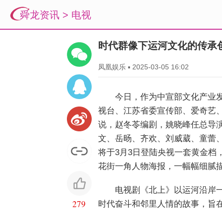
舜龙资讯
>
电视
时代群像下运河文化的传承
凤凰娱乐
▪
2025-03-05 16:02
今日，作为中宣部文化产业
视台、江苏省委宣传部、爱奇艺、
说，赵冬苓编剧，姚晓峰任总导
文、岳旸、齐欢、刘威葳、童蕾
将于3月3日登陆央视一套黄金
花街一角人物海报，一幅幅细腻
电视剧《北上》以运河沿岸
279
时代奋斗和邻里人情的故事，旨