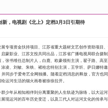
创新，电视剧《北上》定档3月3日引期待
发展专项资金扶持项目、江苏省重大题材文艺创作资助项目、
启蒙影业、江苏文投共同出品，江苏省广播电视局联合摄制
演，张书维任总制片人，白鹿、欧豪领衔主演，翟子路、高至
、涂凌、刘敏、朱铁、褚栓忠特别主演，王学圻、萨日娜特邀
档，并同步于爱奇艺全网独播。随着定档消息的释放，官方也
描绘运河生活的烟火画卷被徐徐拉开。
一群少年从相知相伴到分离重聚的人生轨迹为脉络，以大运河
在展现运河的百年历史变迁，以及三代人对运河文化的传承与