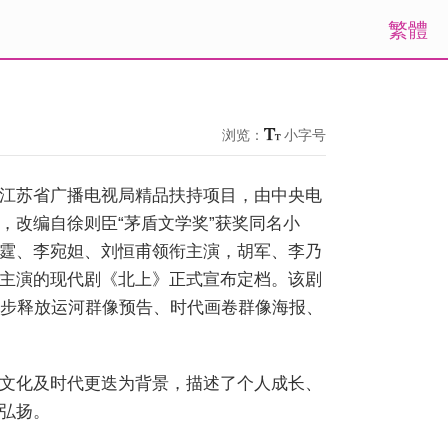
繁體
浏览：
小字号
江苏省广播电视局精品扶持项目，由中央电
，改编自徐则臣“茅盾文学奖”获奖同名小
霆、李宛妲、刘恒甫领衔主演，胡军、李乃
主演的现代剧《北上》正式宣布定档。该剧
同步释放运河群像预告、时代画卷群像海报、
文化及时代更迭为背景，描述了个人成长、
弘扬。