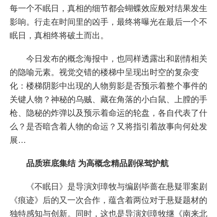
每一个不眠日，真相的细节都会蝴蝶效应般对结果发生
影响。行走在时间里的凶手，最终将曝光在最后一个不
眠日，真相终将破土而出。
今日发布的概念海报中，也同样透露出和剧情相关
的隐喻元素。视觉交错的楼梯中呈现出时空的复杂变
化：楼梯阴影中出现的人物剪影是否预示着整个事件的
关键人物？神秘的乌贼、藏在角落的小白鼠、上膛的手
枪、隐秘的炸弹以及预示着命运的轮盘，各自代表了什
么？是否暗含着人物的命运？又将指引着故事向何处发
展…
品质班底集结 为高概念精品剧保驾护航
《不眠日》是导演刘璋牧与编剧毕蔷在悬疑罪案剧
《痕迹》后的又一次合作，蕴含着两位对于悬疑题材的
独特感知与创新。同时，这也是导演刘璋牧继《南来北