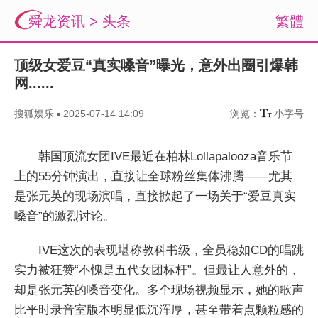
舜龙资讯
>
头条
繁體
顶级女爱豆“真实嗓音”曝光，意外出圈引爆韩
网......
搜狐娱乐
▪
2025-07-14 14:09
浏览：
小字号
韩国顶流女团IVE最近在柏林Lollapalooza音乐节
上的55分钟演出，直接让全球粉丝集体沸腾——尤其
是张元英的现场演唱，直接掀起了一场关于“爱豆真实
嗓音”的激烈讨论。
IVE这次的表现堪称教科书级，全员稳如CD的唱跳
实力被狂赞“不愧是五代女团标杆”。但最让人意外的，
却是张元英的嗓音变化。多个现场视频显示，她的歌声
比平时录音室版本明显低沉浑厚，甚至带着点颗粒感的