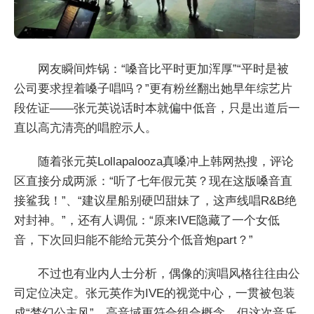
网友瞬间炸锅：“嗓音比平时更加浑厚”“平时是被
公司要求捏着嗓子唱吗？”更有粉丝翻出她早年综艺片
段佐证——张元英说话时本就偏中低音，只是出道后一
直以高亢清亮的唱腔示人。
随着张元英Lollapalooza真嗓冲上韩网热搜，评论
区直接分成两派：“听了七年假元英？现在这版嗓音直
接鲨我！”、“建议星船别硬凹甜妹了，这声线唱R&B绝
对封神。”，还有人调侃：“原来IVE隐藏了一个女低
音，下次回归能不能给元英分个低音炮part？”
不过也有业内人士分析，偶像的演唱风格往往由公
司定位决定。张元英作为IVE的视觉中心，一贯被包装
成“梦幻公主风”，高音域更符合组合概念。但这次音乐