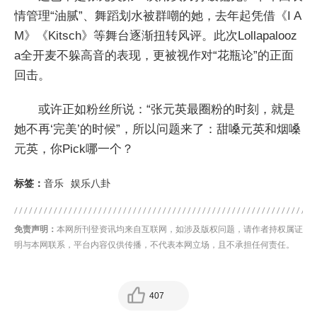
情管理“油腻”、舞蹈划水被群嘲的她，去年起凭借《I A
M》《Kitsch》等舞台逐渐扭转风评。此次Lollapalooz
a全开麦不躲高音的表现，更被视作对“花瓶论”的正面
回击。
或许正如粉丝所说：“张元英最圈粉的时刻，就是
她不再‘完美’的时候”，所以问题来了：甜嗓元英和烟嗓
元英，你Pick哪一个？
标签：
音乐
娱乐八卦
免责声明：
本网所刊登资讯均来自互联网，如涉及版权问题，请作者持权属证
明与本网联系，平台内容仅供传播，不代表本网立场，且不承担任何责任。
407