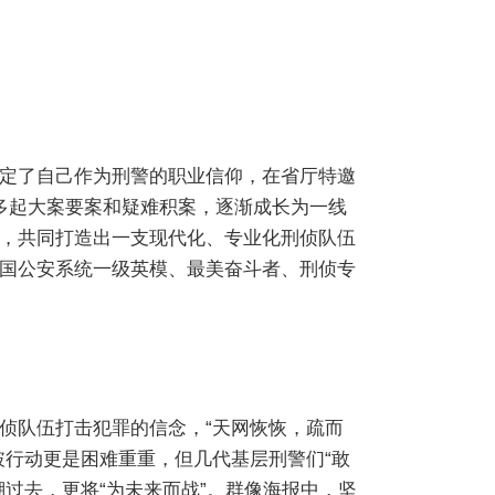
坚定了自己作为刑警的职业信仰，在省厅特邀
破多起大案要案和疑难积案，逐渐成长为一线
，共同打造出一支现代化、专业化刑侦队伍
国公安系统一级英模、最美奋斗者、刑侦专
侦队伍打击犯罪的信念，“天网恢恢，疏而
破行动更是困难重重，但几代基层刑警们“敢
过去，更将“为未来而战”。群像海报中，坚