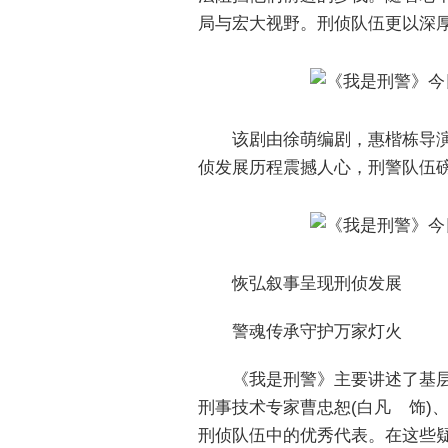
局与宏大视野。刑侦队伍更以深
该剧由徐萌编剧，惠楷栋导
侦发展历程震撼人心，刑警队伍
恢弘叙事呈现刑侦发展
警魂传承守护万家灯火
《我是刑警》主要讲述了基层
刑事技术专家曹忠恕(白凡 饰)
刑侦队伍中的优秀代表。在这些