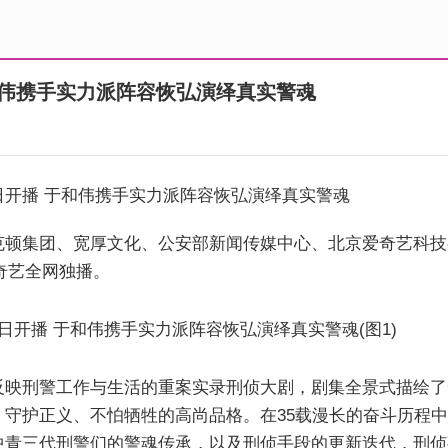
和伟携手实力派阵容恢弘演绎真实警魂
日开播 于和伟携手实力派阵容恢弘演绎真实警魂
克顿集团、宽厚文化、公安部新闻传媒中心、北京爱奇艺科技
，爱奇艺全网独播。
反映刑警工作与生活的重案实录刑侦大剧，剧集全景式描绘了
、守护正义、不怕牺牲的高尚品格。在35载漫长的奋斗历程
中青三代刑警们的警魂传承，以及刑侦手段的更新迭代，刑侦