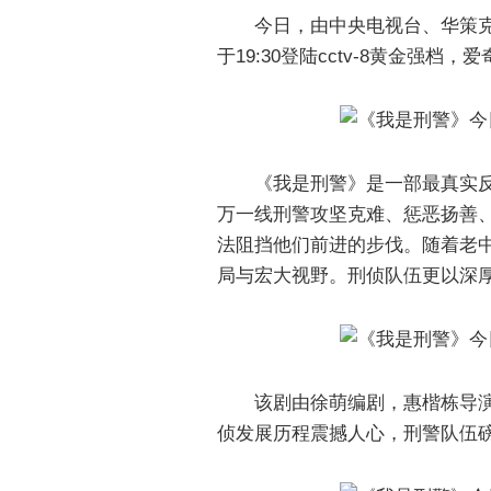
今日，由中央电视台、华策
于19:30登陆cctv-8黄金强档
《我是刑警》是一部最真实
万一线刑警攻坚克难、惩恶扬善
法阻挡他们前进的步伐。随着老
局与宏大视野。刑侦队伍更以深
该剧由徐萌编剧，惠楷栋导
侦发展历程震撼人心，刑警队伍