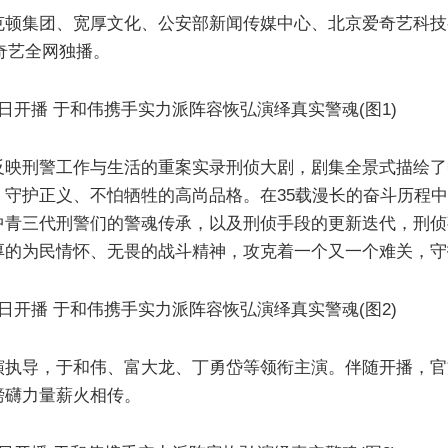
克顿集团、宽厚文化、公安部新闻传媒中心、北京爱奇艺科技
，爱奇艺全网独播。
反映刑警工作与生活的重案实录刑侦大剧，剧集全景式描绘了
、守护正义、不怕牺牲的高尚品格。在35载漫长的奋斗历程
中青三代刑警们的警魂传承，以及刑侦手段的更新迭代，刑侦
厚的为民情怀、无畏的战斗精神，攻克着一个又一个难关，守
演执导，于和伟、富大龙、丁勇岱等领衔主演。伴随开播，官
磅礴力量薪火相传。