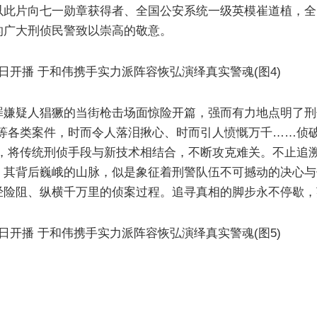
以此片向七一勋章获得者、全国公安系统一级英模崔道植，全
的广大刑侦民警致以崇高的敬意。
罪嫌疑人猖獗的当街枪击场面惊险开篇，强而有力地点明了刑
等各类案件，时而令人落泪揪心、时而引人愤慨万千……侦
，将传统刑侦手段与新技术相结合，不断攻克难关。不止追溯
，其背后巍峨的山脉，似是象征着刑警队伍不可撼动的决心与
经险阻、纵横千万里的侦案过程。追寻真相的脚步永不停歇，