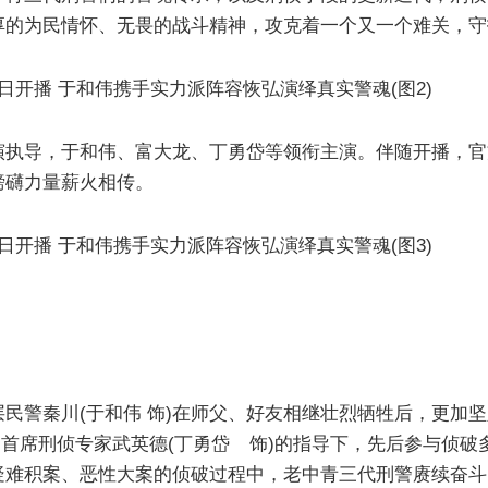
厚的为民情怀、无畏的战斗精神，攻克着一个又一个难关，守
演执导，于和伟、富大龙、丁勇岱等领衔主演。伴随开播，官
磅礴力量薪火相传。
民警秦川(于和伟 饰)在师父、好友相继壮烈牺牲后，更加
、首席刑侦专家武英德(丁勇岱 饰)的指导下，先后参与侦
疑难积案、恶性大案的侦破过程中，老中青三代刑警赓续奋斗