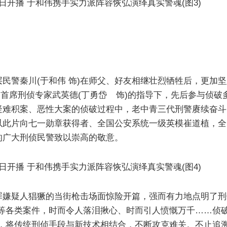
民警秦川(于和伟 饰)在师父、好友相继壮烈牺牲后，更加
、首席刑侦专家武英德(丁勇岱 饰)的指导下，先后参与侦
疑难积案、恶性大案的侦破过程中，老中青三代刑警赓续奋斗
以此片向七一勋章获得者、全国公安系统一级英模崔道植，全
的广大刑侦民警致以崇高的敬意。
罪嫌疑人猖獗的当街枪击场面惊险开篇，强而有力地点明了刑
等各类案件，时而令人落泪揪心、时而引人愤慨万千……侦
，将传统刑侦手段与新技术相结合，不断攻克难关。不止追溯