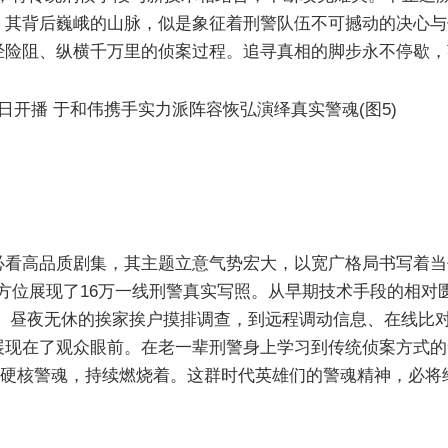
，其背后巍峨的山脉，似是象征着刑警队伍不可撼动的决心与
经险阻、纵横千万里的侦案过程。追寻真相的脚步永不停歇，
必看高品质剧集，其主题立意气势宏大，以宽广格局书写着当
，全方位展现了16万一线刑警真实写照。从早期技术手段的相对
里、昼夜无休的挨家挨户摸排调查，到远程调动信息、在线比
展现在了观众眼前。在老一辈刑警身上学习到传统侦案方式的
的硬核警魂，持续燃烧着。这群时代英雄们的警魂精神，必