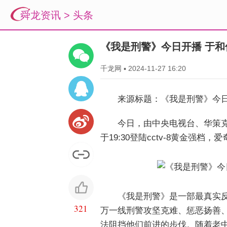
舜龙资讯
>
头条
《我是刑警》今日开播 于
千龙网
▪
2024-11-27 16:20
来源标题：《我是刑警》今
今日，由中央电视台、华策
于19:30登陆cctv-8黄金强档
《我是刑警》是一部最真实
321
万一线刑警攻坚克难、惩恶扬善
法阻挡他们前进的步伐。随着老