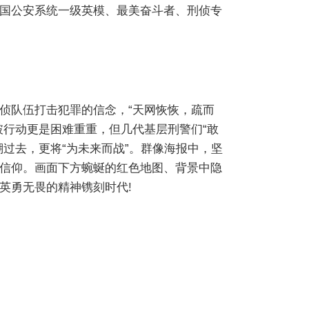
国公安系统一级英模、最美奋斗者、刑侦专
侦队伍打击犯罪的信念，“天网恢恢，疏而
破行动更是困难重重，但几代基层刑警们“敢
过去，更将“为未来而战”。群像海报中，坚
信仰。画面下方蜿蜒的红色地图、背景中隐
英勇无畏的精神镌刻时代!