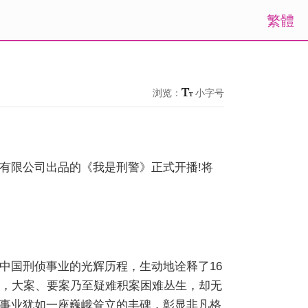
繁體
浏览：
小字号
有限公司出品的《我是刑警》正式开播!将
中国刑侦事业的光辉历程，生动地诠释了16
中，大案、要案乃至疑难积案困难丛生，却无
事业犹如一座巍峨耸立的丰碑，彰显非凡格