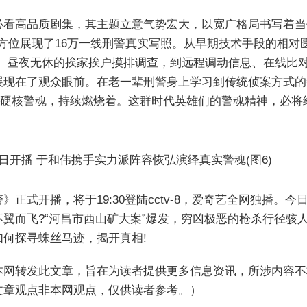
必看高品质剧集，其主题立意气势宏大，以宽广格局书写着当
，全方位展现了16万一线刑警真实写照。从早期技术手段的相对
里、昼夜无休的挨家挨户摸排调查，到远程调动信息、在线比
展现在了观众眼前。在老一辈刑警身上学习到传统侦案方式的
的硬核警魂，持续燃烧着。这群时代英雄们的警魂精神，必
》正式开播，将于19:30登陆cctv-8，爱奇艺全网独播
翼而飞?“河昌市西山矿大案”爆发，穷凶极恶的枪杀行径骇
何探寻蛛丝马迹，揭开真相!
本网转发此文章，旨在为读者提供更多信息资讯，所涉内容不
文章观点非本网观点，仅供读者参考。）