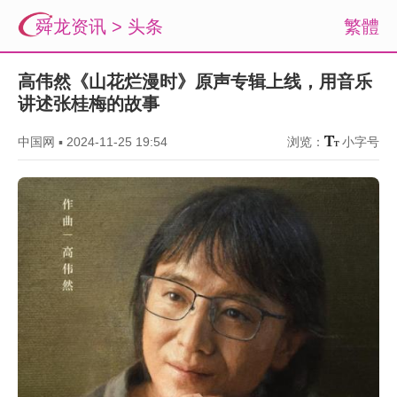
舜龙资讯
>
头条
繁體
高伟然《山花烂漫时》原声专辑上线，用音乐
讲述张桂梅的故事
中国网
▪
2024-11-25 19:54
浏览：
小字号