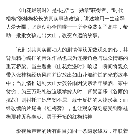
《山花烂漫时》是根据“七一勋章”获得者、“时代
楷模”张桂梅校长的真实事迹改编，讲述她用一生诠释
大爱无疆，坚定创办全国唯一一所全免费女子高中，帮
助一批批女孩走出大山，改变命运的故事。
该剧以其真实而动人的剧情俘获无数观众的心，其
背后精心编排的音乐作品也成为连接角色与观众情感的
重要桥梁。当主题曲《山花烂漫时》响起，瞬间将观众
带入张桂梅经历风雨并绽放出如山花般绚烂的光彩故事
中；当剧情推进到大山女孩谷雨因父亲常年酗酒、家中
贫穷，为三万彩礼被迫辍学嫁人时，背景音乐《谷雨的
抗战》则衬托了她坚韧不屈、敢于反抗的人物形象；而
经改编的片尾曲《红梅赞》，也让观众深刻感受到张桂
梅那种无私奉献、勇于开拓的红梅精神。
影视原声带的所有曲目如同一条隐形线索，串联着