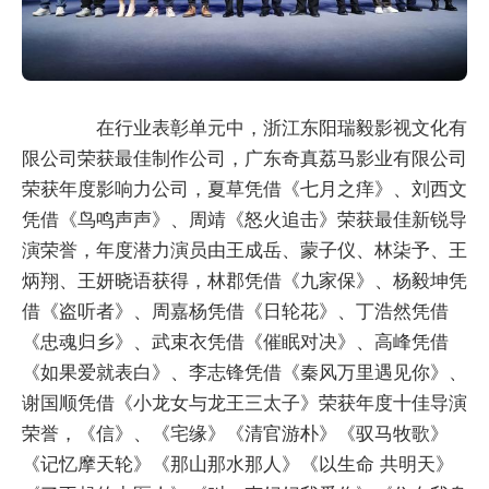
在行业表彰单元中，浙江东阳瑞毅影视文化有
限公司荣获最佳制作公司，广东奇真荔马影业有限公司
荣获年度影响力公司，夏草凭借《七月之痒》、刘西文
凭借《鸟鸣声声》、周靖《怒火追击》荣获最佳新锐导
演荣誉，年度潜力演员由王成岳、蒙子仪、林柒予、王
炳翔、王妍晓语获得，林郡凭借《九家保》、杨毅坤凭
借《盗听者》、周嘉杨凭借《日轮花》、丁浩然凭借
《忠魂归乡》、武束衣凭借《催眠对决》、高峰凭借
《如果爱就表白》、李志锋凭借《秦风万里遇见你》、
谢国顺凭借《小龙女与龙王三太子》荣获年度十佳导演
荣誉，《信》、《宅缘》《清官游朴》《驭马牧歌》
《记忆摩天轮》《那山那水那人》《以生命 共明天》