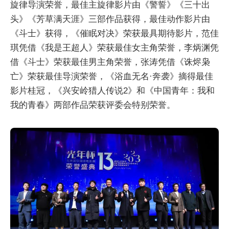
旋律导演荣誉，最佳主旋律影片由《警誓》《三十出
头》《芳草满天涯》三部作品获得，最佳动作影片由
《斗士》获得，《催眠对决》荣获最具期待影片，范佳
琪凭借《我是王超人》荣获最佳女主角荣誉，李炳渊凭
借《斗士》荣获最佳男主角荣誉，张涛凭借《诛烬枭
亡》荣获最佳导演荣誉，《浴血无名·奔袭》摘得最佳
影片桂冠，《兴安岭猎人传说2》和《中国青年：我和
我的青春》两部作品荣获评委会特别荣誉。