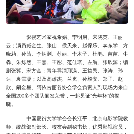
影视艺术家祝希娟、李明启、宋晓英、王丽
云；演员臧金生、张山、侯天来、赵保乐、李东学、方
晓莉、孙茜、李炳渊、苏丽、李木子、杜鹃、苗苗、牛
犇、朱烁然、王嘉、王彤、范佳琪、左航、张欣源；编
剧张冀、宋方金；青年导演邢潇、王益民、张涛、孙
达、袁雪凝；以及高雄杰、兰岚、孙毅安、郑子、赵
欣、阚金星、阿依古丽各协会学会负责人到现场为来自
全国200多个团队颁发荣誉，一起见证”光年杯”的揭
晓。
中国夏衍文学学会会长江平，北京电影学院教
师、统战部副部长、校友会副秘书长，优秀影视演员，