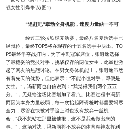
“追赶吧”牵动全身机能，速度力量缺一不可
经过三轮拉铁球复活赛，最终八名复活选手已
经就位，最终TOP5将在现存的十五名选手中决出。TO
P5最终争夺战打响，为了冲刺冠军席位，张逍逸选择
了最稳妥的竞技对手，挑战仅存的两位女生，此举也激
起了网友的热烈讨论。在男女身体机能上，张逍逸虽然
有着先天的优势，但他表示：“不能小瞧对手，即便是
女生。”，冯新雨也自信说到：“我觉得我们两个五五
分。”，无疑给这场比赛增加了看点。比赛过程中冯新
雨因为本身力量较弱，每一次抬起障碍桩时都需要竭尽
全力，尽管在快被对手追上时也没有放弃一丝机
会，“我不想站在那里被他揪，这不是我会做出来的
事。”，这场对决，冯新雨将不放弃的体育精神发挥到