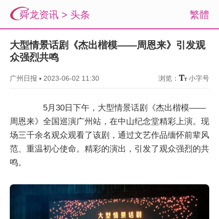
舜龙资讯
>
头条
繁體
大型情景话剧《杰出楷模——周恩来》引发观
众强烈共鸣
广州日报
▪
2023-06-02 11:30
浏览：
小字号
5月30日下午，大型情景话剧《杰出楷模——
周恩来》全国巡演广州站，在中山纪念堂精彩上演。现
场三千余名观众观看了该剧，通过文艺作品缅怀前辈风
范、重温初心使命。精彩的演出，引发了观众强烈的共
鸣。