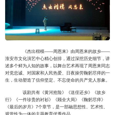
《杰出楷模——周恩来》由周恩来的故乡——
淮安市文化演艺中心精心创排，通过深挖历史细节，讲
述多个鲜为人知的故事，以舞台艺术再现了周恩来同志
对党忠诚、对国家和人民热爱、日夜操劳鞠躬尽瘁的一
生，生动塑造了信仰坚定、不忘使命的共产党人形象。
该剧共有《黄河抢险》《送侄还乡》《故乡
行》《一件珍贵的衬衫》《顾全大局》《鞠躬尽瘁》
《最后的岁月》7个章节，是一部融思想性、艺术性、
观赏性为一体的主题教育优秀作品。