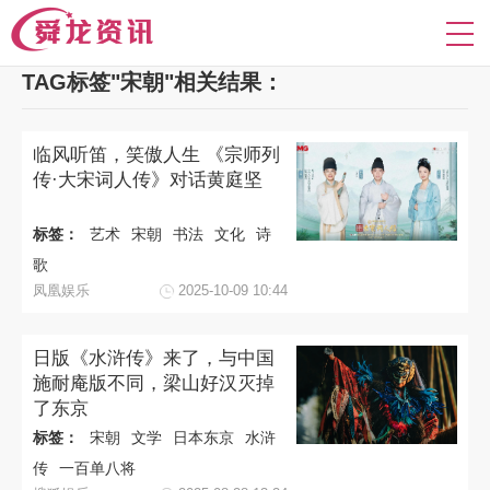
TAG标签"宋朝"相关结果：
临风听笛，笑傲人生 《宗师列
传·大宋词人传》对话黄庭坚
标签：
艺术
宋朝
书法
文化
诗
歌
凤凰娱乐
2025-10-09 10:44
日版《水浒传》来了，与中国
施耐庵版不同，梁山好汉灭掉
了东京
标签：
宋朝
文学
日本东京
水浒
传
一百单八将