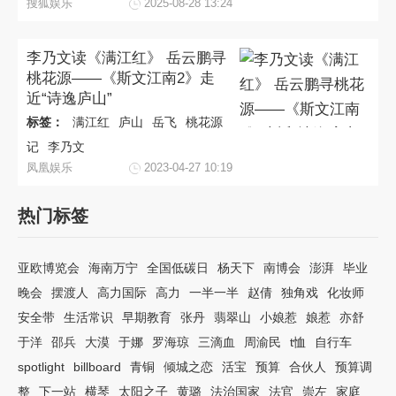
搜狐娱乐
2025-08-28 13:24
李乃文读《满江红》 岳云鹏寻
桃花源——《斯文江南2》走
近“诗逸庐山”
标签：
满江红
庐山
岳飞
桃花源
记
李乃文
凤凰娱乐
2023-04-27 10:19
热门标签
亚欧博览会
海南万宁
全国低碳日
杨天下
南博会
澎湃
毕业
晚会
摆渡人
高力国际
高力
一半一半
赵倩
独角戏
化妆师
安全带
生活常识
早期教育
张丹
翡翠山
小娘惹
娘惹
亦舒
于洋
邵兵
大漠
于娜
罗海琼
三滴血
周渝民
t恤
自行车
spotlight
billboard
青铜
倾城之恋
活宝
预算
合伙人
预算调
整
下一站
横琴
太阳之子
黄璐
法治国家
法官
崇左
家庭