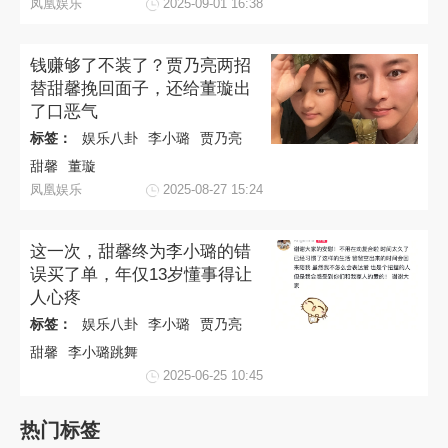
凤凰娱乐
2025-09-01 16:38
钱赚够了不装了？贾乃亮两招
替甜馨挽回面子，还给董璇出
了口恶气
标签：
娱乐八卦
李小璐
贾乃亮
甜馨
董璇
凤凰娱乐
2025-08-27 15:24
这一次，甜馨终为李小璐的错
误买了单，年仅13岁懂事得让
人心疼
标签：
娱乐八卦
李小璐
贾乃亮
甜馨
李小璐跳舞
2025-06-25 10:45
热门标签