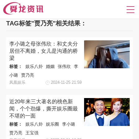
TAG标签"贾乃亮"相关结果：
李小璐之母张伟欣：和丈夫分
居但不离婚，女儿是沟通的桥
梁
标签：
娱乐八卦
婚姻
张伟欣
李
小璐
贾乃亮
凤凰娱乐
2024-11-25 21:59
近20年来三大著名的桃色新
闻，个个劲爆，撕开娱乐圈最
不堪的一面
标签：
娱乐八卦
娱乐圈
李小璐
贾乃亮
王宝强