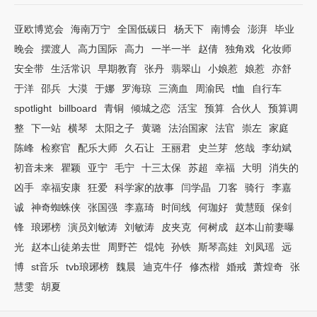
亚欧博览会
海南万宁
全国低碳日
杨天下
南博会
澎湃
毕业
晚会
摆渡人
高力国际
高力
一半一半
赵倩
独角戏
化妆师
安全带
生活常识
早期教育
张丹
翡翠山
小娘惹
娘惹
亦舒
于洋
邵兵
大漠
于娜
罗海琼
三滴血
周渝民
t恤
自行车
spotlight
billboard
青铜
倾城之恋
活宝
预算
合伙人
预算调
整
下一站
横琴
太阳之子
黄璐
法治国家
法官
崇左
家庭
陈峰
检察官
配乐大师
久石让
王丽君
史兰芽
悠哉
李幼斌
初音未来
瞿颖
亚宁
毛宁
十三太保
苏超
幸福
大明
消失的
凶手
幸福安康
狂爱
科学家的故事
闫学晶
刀客
骑行
李嘉
诚
神奇蜘蛛侠
张国强
李嘉琦
时间线
何珈好
黄慧颐
保剑
锋
琅琊榜
演员刘敏涛
刘敏涛
皮夹克
何树成
赵本山前妻曝
光
赵本山徒弟去世
周野芒
馄饨
孙铁
斯琴高娃
刘凤瑶
远
博
st音乐
tvb琅琊榜
魏晨
迪克牛仔
修杰楷
婚戒
萧煌奇
张
慧雯
胡夏