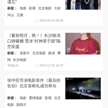
遗忘”
标签：
电影
影视
北京电影
大好
河山
王骁
2025-08-04 09:55
《窗前明月，咣！》长沙路演
口碑爆棚 贾冰“封神质子团”隔
空应援
标签：
喜剧片
北京电影
路演
费
翔
长沙电影
360娱乐
2024-12-30 16:47
张中臣导演电影首作《最后的
告别》北京首映礼成功举办
标签：
电影
爱情电影
影视
北京
电影
剧情片