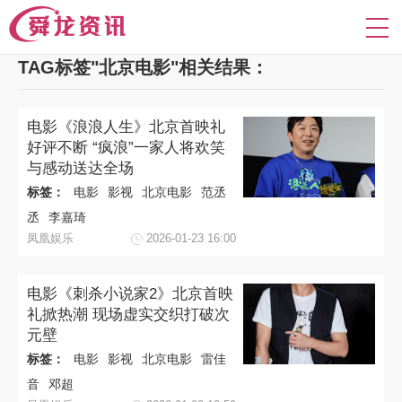
TAG标签"北京电影"相关结果：
电影《浪浪人生》北京首映礼
好评不断 “疯浪”一家人将欢笑
与感动送达全场
标签：
电影
影视
北京电影
范丞
丞
李嘉琦
凤凰娱乐
2026-01-23 16:00
电影《刺杀小说家2》北京首映
礼掀热潮 现场虚实交织打破次
元壁
标签：
电影
影视
北京电影
雷佳
音
邓超