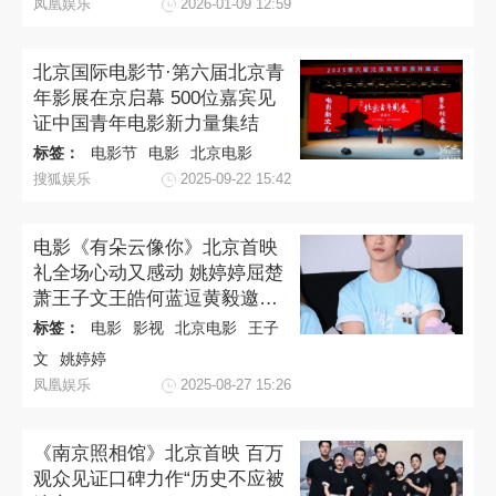
凤凰娱乐
2026-01-09 12:59
北京国际电影节·第六届北京青
年影展在京启幕 500位嘉宾见
证中国青年电影新力量集结
标签：
电影节
电影
北京电影
搜狐娱乐
2025-09-22 15:42
电影《有朵云像你》北京首映
礼全场心动又感动 姚婷婷屈楚
萧王子文王皓何蓝逗黄毅邀你
七夕浪漫相见
标签：
电影
影视
北京电影
王子
文
姚婷婷
凤凰娱乐
2025-08-27 15:26
《南京照相馆》北京首映 百万
观众见证口碑力作“历史不应被