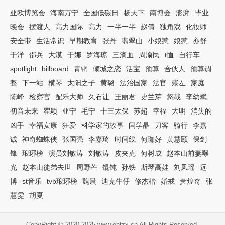
亚欧博览会
海南万宁
全国低碳日
杨天下
南博会
澎湃
毕业
晚会
摆渡人
高力国际
高力
一半一半
赵倩
独角戏
化妆师
安全带
生活常识
早期教育
张丹
翡翠山
小娘惹
娘惹
亦舒
于洋
邵兵
大漠
于娜
罗海琼
三滴血
周渝民
t恤
自行车
spotlight
billboard
青铜
倾城之恋
活宝
预算
合伙人
预算调
整
下一站
横琴
太阳之子
黄璐
法治国家
法官
崇左
家庭
陈峰
检察官
配乐大师
久石让
王丽君
史兰芽
悠哉
李幼斌
初音未来
瞿颖
亚宁
毛宁
十三太保
苏超
幸福
大明
消失的
凶手
幸福安康
狂爱
科学家的故事
闫学晶
刀客
骑行
李嘉
诚
神奇蜘蛛侠
张国强
李嘉琦
时间线
何珈好
黄慧颐
保剑
锋
琅琊榜
演员刘敏涛
刘敏涛
皮夹克
何树成
赵本山前妻曝
光
赵本山徒弟去世
周野芒
馄饨
孙铁
斯琴高娃
刘凤瑶
远
博
st音乐
tvb琅琊榜
魏晨
迪克牛仔
修杰楷
婚戒
萧煌奇
张
慧雯
胡夏
CopyRight © 2020-2025 www.entzx.cn All Rights Reserved.