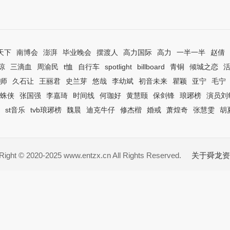
天下
南博会
澎湃
毕业晚会
摆渡人
高力国际
高力
一半一半
赵倩
琼
三滴血
周渝民
t恤
自行车
spotlight
billboard
青铜
倾城之恋
师
久石让
王丽君
史兰芽
悠哉
李幼斌
初音未来
瞿颖
亚宁
毛宁
蛛侠
张国强
李嘉琦
时间线
何珈好
黄慧颐
保剑锋
琅琊榜
演员刘
st音乐
tvb琅琊榜
魏晨
迪克牛仔
修杰楷
婚戒
萧煌奇
张慧雯
胡
ight © 2020-2025 www.entzx.cn All Rights Reserved.
关于舜龙资