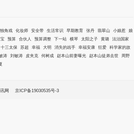
独角戏
化妆师
安全带
生活常识
早期教育
张丹
翡翠山
小娘惹
娘
活宝
预算
合伙人
预算调整
下一站
横琴
太阳之子
黄璐
法治国家
十三太保
苏超
幸福
大明
消失的凶手
幸福安康
狂爱
科学家的故
敏涛
刘敏涛
皮夹克
何树成
赵本山前妻曝光
赵本山徒弟去世
周野
夏
讯网
京ICP备19030535号-3