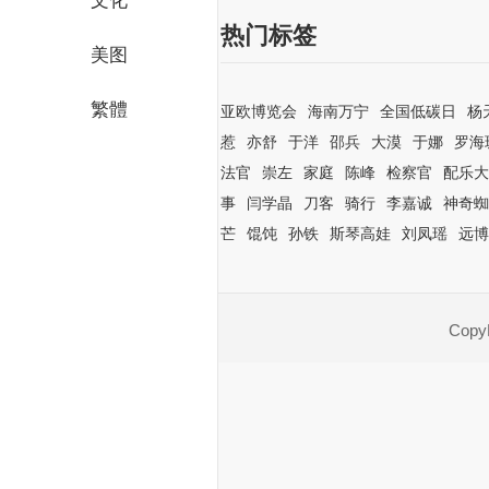
文化
热门标签
美图
繁體
亚欧博览会
海南万宁
全国低碳日
杨
惹
亦舒
于洋
邵兵
大漠
于娜
罗海
法官
崇左
家庭
陈峰
检察官
配乐大
事
闫学晶
刀客
骑行
李嘉诚
神奇蜘
芒
馄饨
孙铁
斯琴高娃
刘凤瑶
远博
CopyR