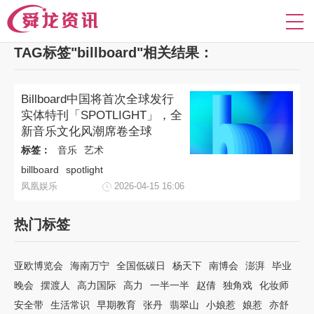
TAG标签"billboard"相关结果：
Billboard中国将首次全球发行
实体特刊「SPOTLIGHT」，全
新音乐文化风潮席卷全球
标签：
音乐
艺术
billboard
spotlight
凤凰娱乐
2026-04-15 16:06
热门标签
亚欧博览会
海南万宁
全国低碳日
杨天下
南博会
澎湃
毕业
晚会
摆渡人
高力国际
高力
一半一半
赵倩
独角戏
化妆师
安全带
生活常识
早期教育
张丹
翡翠山
小娘惹
娘惹
亦舒