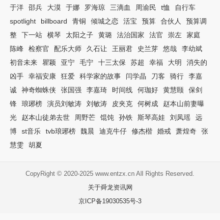
于洋
邵兵
大漠
于娜
罗海琼
三滴血
周渝民
t恤
自行车
spotlight
billboard
青铜
倾城之恋
活宝
预算
合伙人
预算调
整
下一站
横琴
太阳之子
黄璐
法治国家
法官
崇左
家庭
陈峰
检察官
配乐大师
久石让
王丽君
史兰芽
悠哉
李幼斌
初音未来
瞿颖
亚宁
毛宁
十三太保
苏超
幸福
大明
消失的
凶手
幸福安康
狂爱
科学家的故事
闫学晶
刀客
骑行
李嘉
诚
神奇蜘蛛侠
张国强
李嘉琦
时间线
何珈好
黄慧颐
保剑
锋
琅琊榜
演员刘敏涛
刘敏涛
皮夹克
何树成
赵本山前妻曝
光
赵本山徒弟去世
周野芒
馄饨
孙铁
斯琴高娃
刘凤瑶
远
博
st音乐
tvb琅琊榜
魏晨
迪克牛仔
修杰楷
婚戒
萧煌奇
张
慧雯
胡夏
CopyRight © 2020-2025 www.entzx.cn All Rights Reserved.
关于舜龙资讯网
京ICP备19030535号-3