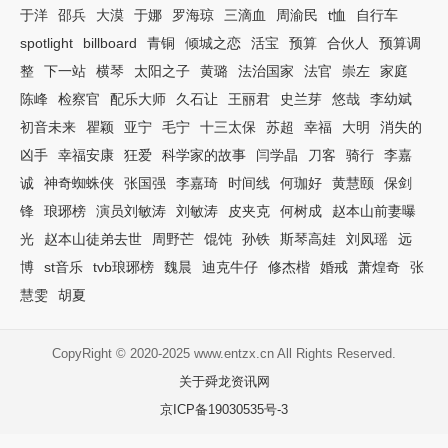
于洋
邵兵
大漠
于娜
罗海琼
三滴血
周渝民
t恤
自行车
spotlight
billboard
青铜
倾城之恋
活宝
预算
合伙人
预算调
整
下一站
横琴
太阳之子
黄璐
法治国家
法官
崇左
家庭
陈峰
检察官
配乐大师
久石让
王丽君
史兰芽
悠哉
李幼斌
初音未来
瞿颖
亚宁
毛宁
十三太保
苏超
幸福
大明
消失的
凶手
幸福安康
狂爱
科学家的故事
闫学晶
刀客
骑行
李嘉
诚
神奇蜘蛛侠
张国强
李嘉琦
时间线
何珈好
黄慧颐
保剑
锋
琅琊榜
演员刘敏涛
刘敏涛
皮夹克
何树成
赵本山前妻曝
光
赵本山徒弟去世
周野芒
馄饨
孙铁
斯琴高娃
刘凤瑶
远
博
st音乐
tvb琅琊榜
魏晨
迪克牛仔
修杰楷
婚戒
萧煌奇
张
慧雯
胡夏
CopyRight © 2020-2025 www.entzx.cn All Rights Reserved.
关于舜龙资讯网
京ICP备19030535号-3