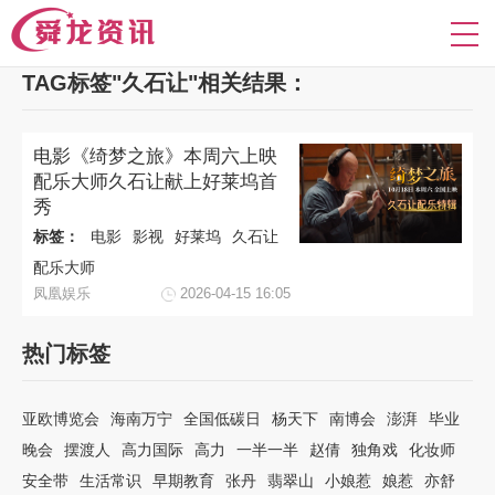
TAG标签"久石让"相关结果：
电影《绮梦之旅》本周六上映
配乐大师久石让献上好莱坞首
秀
标签：
电影
影视
好莱坞
久石让
配乐大师
凤凰娱乐
2026-04-15 16:05
热门标签
亚欧博览会
海南万宁
全国低碳日
杨天下
南博会
澎湃
毕业
晚会
摆渡人
高力国际
高力
一半一半
赵倩
独角戏
化妆师
安全带
生活常识
早期教育
张丹
翡翠山
小娘惹
娘惹
亦舒