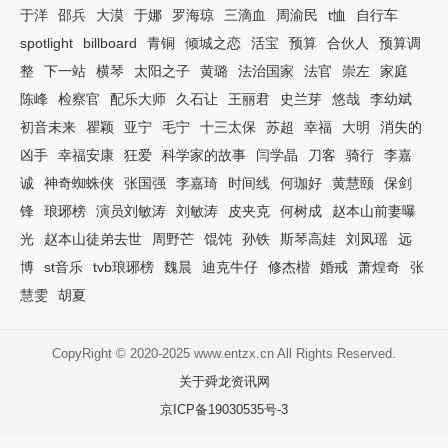
于洋
邵兵
大漠
于娜
罗海琼
三滴血
周渝民
t恤
自行车
spotlight
billboard
青铜
倾城之恋
活宝
预算
合伙人
预算调
整
下一站
横琴
太阳之子
黄璐
法治国家
法官
崇左
家庭
陈峰
检察官
配乐大师
久石让
王丽君
史兰芽
悠哉
李幼斌
初音未来
瞿颖
亚宁
毛宁
十三太保
苏超
幸福
大明
消失的
凶手
幸福安康
狂爱
科学家的故事
闫学晶
刀客
骑行
李嘉
诚
神奇蜘蛛侠
张国强
李嘉琦
时间线
何珈好
黄慧颐
保剑
锋
琅琊榜
演员刘敏涛
刘敏涛
皮夹克
何树成
赵本山前妻曝
光
赵本山徒弟去世
周野芒
馄饨
孙铁
斯琴高娃
刘凤瑶
远
博
st音乐
tvb琅琊榜
魏晨
迪克牛仔
修杰楷
婚戒
萧煌奇
张
慧雯
胡夏
CopyRight © 2020-2025 www.entzx.cn All Rights Reserved.
关于舜龙资讯网
京ICP备19030535号-3