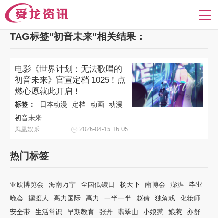
TAG标签"初音未来"相关结果：
电影《世界计划：无法歌唱的
初音未来》官宣定档 1025！点
燃心愿就此开启！
标签：
日本动漫
定档
动画
动漫
初音未来
凤凰娱乐
2026-04-15 16:05
热门标签
亚欧博览会
海南万宁
全国低碳日
杨天下
南博会
澎湃
毕业
晚会
摆渡人
高力国际
高力
一半一半
赵倩
独角戏
化妆师
安全带
生活常识
早期教育
张丹
翡翠山
小娘惹
娘惹
亦舒