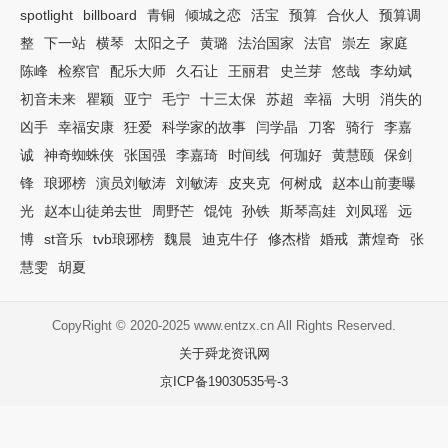
spotlight
billboard
青铜
倾城之恋
活宝
预算
合伙人
预算调
整
下一站
横琴
太阳之子
黄璐
法治国家
法官
崇左
家庭
陈峰
检察官
配乐大师
久石让
王丽君
史兰芽
悠哉
李幼斌
初音未来
瞿颖
亚宁
毛宁
十三太保
苏超
幸福
大明
消失的
凶手
幸福安康
狂爱
科学家的故事
闫学晶
刀客
骑行
李嘉
诚
神奇蜘蛛侠
张国强
李嘉琦
时间线
何珈好
黄慧颐
保剑
锋
琅琊榜
演员刘敏涛
刘敏涛
皮夹克
何树成
赵本山前妻曝
光
赵本山徒弟去世
周野芒
馄饨
孙铁
斯琴高娃
刘凤瑶
远
博
st音乐
tvb琅琊榜
魏晨
迪克牛仔
修杰楷
婚戒
萧煌奇
张
慧雯
胡夏
CopyRight © 2020-2025 www.entzx.cn All Rights Reserved.
关于舜龙资讯网
京ICP备19030535号-3