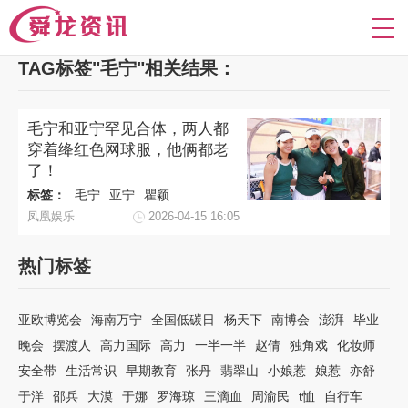
TAG标签"毛宁"相关结果：
毛宁和亚宁罕见合体，两人都
穿着绛红色网球服，他俩都老
了！
标签：
毛宁
亚宁
瞿颖
凤凰娱乐
2026-04-15 16:05
热门标签
亚欧博览会
海南万宁
全国低碳日
杨天下
南博会
澎湃
毕业
晚会
摆渡人
高力国际
高力
一半一半
赵倩
独角戏
化妆师
安全带
生活常识
早期教育
张丹
翡翠山
小娘惹
娘惹
亦舒
于洋
邵兵
大漠
于娜
罗海琼
三滴血
周渝民
t恤
自行车