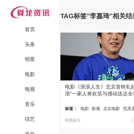
TAG标签"李嘉琦"相关
首页
头条
明星
电影
电影《浪浪人生》北京首映礼好
电视
浪”一家人将欢笑与感动送达全
音乐
标签：
电影
影视
北京电影
范丞
综艺
凤凰娱乐