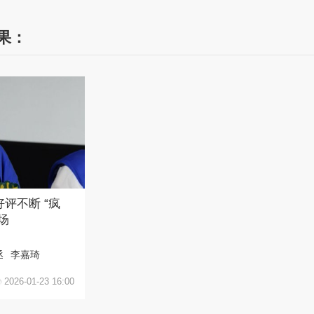
结果：
评不断 “疯
场
丞
李嘉琦
2026-01-23 16:00