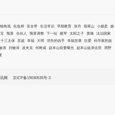
独角戏
化妆师
安全带
生活常识
早期教育
张丹
翡翠山
小娘惹
娘
活宝
预算
合伙人
预算调整
下一站
横琴
太阳之子
黄璐
法治国家
十三太保
苏超
幸福
大明
消失的凶手
幸福安康
狂爱
科学家的故
敏涛
刘敏涛
皮夹克
何树成
赵本山前妻曝光
赵本山徒弟去世
周野
夏
讯网
京ICP备19030535号-3