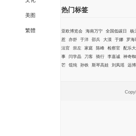
文化
热门标签
美图
繁體
亚欧博览会
海南万宁
全国低碳日
杨
惹
亦舒
于洋
邵兵
大漠
于娜
罗海
法官
崇左
家庭
陈峰
检察官
配乐大
事
闫学晶
刀客
骑行
李嘉诚
神奇蜘
芒
馄饨
孙铁
斯琴高娃
刘凤瑶
远博
CopyR