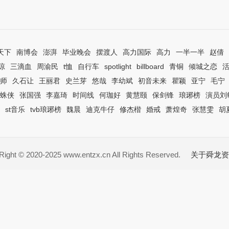
天下
南博会
澎湃
毕业晚会
摆渡人
高力国际
高力
一半一半
赵倩
琼
三滴血
周渝民
t恤
自行车
spotlight
billboard
青铜
倾城之恋
师
久石让
王丽君
史兰芽
悠哉
李幼斌
初音未来
瞿颖
亚宁
毛宁
蛛侠
张国强
李嘉琦
时间线
何珈好
黄慧颐
保剑锋
琅琊榜
演员刘
st音乐
tvb琅琊榜
魏晨
迪克牛仔
修杰楷
婚戒
萧煌奇
张慧雯
胡
ight © 2020-2025 www.entzx.cn All Rights Reserved.
关于舜龙资