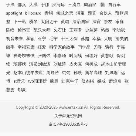
于洋
邵兵
大漠
于娜
罗海琼
三滴血
周渝民
t恤
自行车
spotlight
billboard
青铜
倾城之恋
活宝
预算
合伙人
预算调
整
下一站
横琴
太阳之子
黄璐
法治国家
法官
崇左
家庭
陈峰
检察官
配乐大师
久石让
王丽君
史兰芽
悠哉
李幼斌
初音未来
瞿颖
亚宁
毛宁
十三太保
苏超
幸福
大明
消失的
凶手
幸福安康
狂爱
科学家的故事
闫学晶
刀客
骑行
李嘉
诚
神奇蜘蛛侠
张国强
李嘉琦
时间线
何珈好
黄慧颐
保剑
锋
琅琊榜
演员刘敏涛
刘敏涛
皮夹克
何树成
赵本山前妻曝
光
赵本山徒弟去世
周野芒
馄饨
孙铁
斯琴高娃
刘凤瑶
远
博
st音乐
tvb琅琊榜
魏晨
迪克牛仔
修杰楷
婚戒
萧煌奇
张
慧雯
胡夏
CopyRight © 2020-2025 www.entzx.cn All Rights Reserved.
关于舜龙资讯网
京ICP备19030535号-3