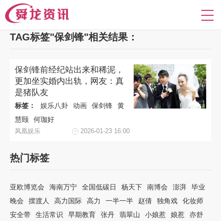
TAG标签"保剑锋"相关结果：
保剑锋前经纪站出来和稀泥，
更加坐实婚内出轨，网友：真
是猪队友
标签：
娱乐八卦
动画
保剑锋
黄
慧颐
何珈好
凤凰娱乐
2026-01-23 16:00
热门标签
亚欧博览会
海南万宁
全国低碳日
杨天下
南博会
澎湃
毕业
晚会
摆渡人
高力国际
高力
一半一半
赵倩
独角戏
化妆师
安全带
生活常识
早期教育
张丹
翡翠山
小娘惹
娘惹
亦舒