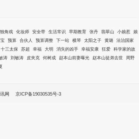
独角戏
化妆师
安全带
生活常识
早期教育
张丹
翡翠山
小娘惹
娘
活宝
预算
合伙人
预算调整
下一站
横琴
太阳之子
黄璐
法治国家
十三太保
苏超
幸福
大明
消失的凶手
幸福安康
狂爱
科学家的故
敏涛
刘敏涛
皮夹克
何树成
赵本山前妻曝光
赵本山徒弟去世
周野
夏
讯网
京ICP备19030535号-3