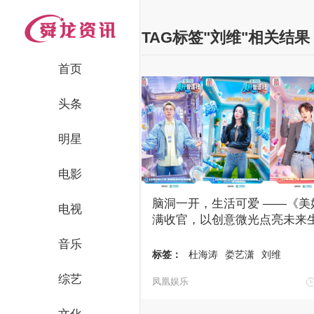
TAG标签"刘维"相关结果
首页
头条
明星
电影
脑洞一开，生活可爱 ——《美
电视
满收官，以创意微光点亮未来
音乐
标签：
杜海涛
娄艺潇
刘维
综艺
凤凰娱乐