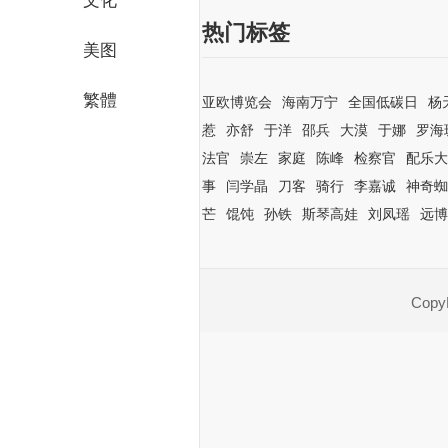
文化
热门标签
美图
繁體
亚欧博览会
海南万宁
全国低碳日
杨
惹
亦舒
于洋
邵兵
大漠
于娜
罗海
法官
崇左
家庭
陈峰
检察官
配乐大
事
闫学晶
刀客
骑行
李嘉诚
神奇蜘
芒
馄饨
孙铁
斯琴高娃
刘凤瑶
远博
CopyR