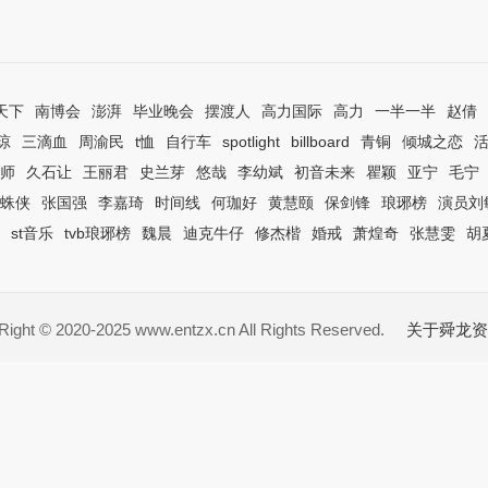
天下
南博会
澎湃
毕业晚会
摆渡人
高力国际
高力
一半一半
赵倩
琼
三滴血
周渝民
t恤
自行车
spotlight
billboard
青铜
倾城之恋
师
久石让
王丽君
史兰芽
悠哉
李幼斌
初音未来
瞿颖
亚宁
毛宁
蛛侠
张国强
李嘉琦
时间线
何珈好
黄慧颐
保剑锋
琅琊榜
演员刘
st音乐
tvb琅琊榜
魏晨
迪克牛仔
修杰楷
婚戒
萧煌奇
张慧雯
胡
ight © 2020-2025 www.entzx.cn All Rights Reserved.
关于舜龙资