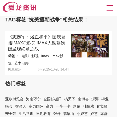
TAG标签"抗美援朝战争"相关结果：
《志愿军：浴血和平》国庆登
陆IMAX®影院 IMAX大银幕磅
礴呈现终章之战
标签：
电影
影视
imax
imax影
院
艺术电影
凤凰娱乐
2025-10-20 14:44
热门标签
亚欧博览会
海南万宁
全国低碳日
杨天下
南博会
澎湃
毕业
晚会
摆渡人
高力国际
高力
一半一半
赵倩
独角戏
化妆师
安全带
生活常识
早期教育
张丹
翡翠山
小娘惹
娘惹
亦舒