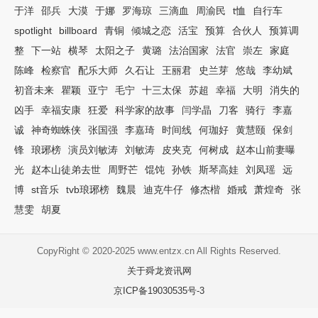
于洋
邵兵
大漠
于娜
罗海琼
三滴血
周渝民
t恤
自行车
spotlight
billboard
青铜
倾城之恋
活宝
预算
合伙人
预算调
整
下一站
横琴
太阳之子
黄璐
法治国家
法官
崇左
家庭
陈峰
检察官
配乐大师
久石让
王丽君
史兰芽
悠哉
李幼斌
初音未来
瞿颖
亚宁
毛宁
十三太保
苏超
幸福
大明
消失的
凶手
幸福安康
狂爱
科学家的故事
闫学晶
刀客
骑行
李嘉
诚
神奇蜘蛛侠
张国强
李嘉琦
时间线
何珈好
黄慧颐
保剑
锋
琅琊榜
演员刘敏涛
刘敏涛
皮夹克
何树成
赵本山前妻曝
光
赵本山徒弟去世
周野芒
馄饨
孙铁
斯琴高娃
刘凤瑶
远
博
st音乐
tvb琅琊榜
魏晨
迪克牛仔
修杰楷
婚戒
萧煌奇
张
慧雯
胡夏
CopyRight © 2020-2025 www.entzx.cn All Rights Reserved.
关于舜龙资讯网
京ICP备19030535号-3