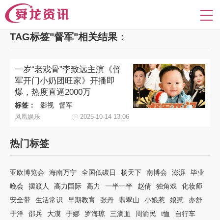
TAG标签"督军"相关结果：
一岁“老戏骨”李致远主演《督
军开门小奶团旺家》开播即
爆，热度直逼2000万
标签：
影视
督军
凤凰娱乐
2025-10-14 13:06
热门标签
亚欧博览会
海南万宁
全国低碳日
杨天下
南博会
澎湃
毕业
晚会
摆渡人
高力国际
高力
一半一半
赵倩
独角戏
化妆师
安全带
生活常识
早期教育
张丹
翡翠山
小娘惹
娘惹
亦舒
于洋
邵兵
大漠
于娜
罗海琼
三滴血
周渝民
t恤
自行车