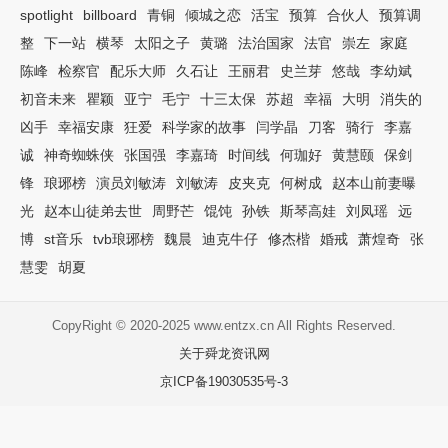
spotlight
billboard
青铜
倾城之恋
活宝
预算
合伙人
预算调
整
下一站
横琴
太阳之子
黄璐
法治国家
法官
崇左
家庭
陈峰
检察官
配乐大师
久石让
王丽君
史兰芽
悠哉
李幼斌
初音未来
瞿颖
亚宁
毛宁
十三太保
苏超
幸福
大明
消失的
凶手
幸福安康
狂爱
科学家的故事
闫学晶
刀客
骑行
李嘉
诚
神奇蜘蛛侠
张国强
李嘉琦
时间线
何珈好
黄慧颐
保剑
锋
琅琊榜
演员刘敏涛
刘敏涛
皮夹克
何树成
赵本山前妻曝
光
赵本山徒弟去世
周野芒
馄饨
孙铁
斯琴高娃
刘凤瑶
远
博
st音乐
tvb琅琊榜
魏晨
迪克牛仔
修杰楷
婚戒
萧煌奇
张
慧雯
胡夏
CopyRight © 2020-2025 www.entzx.cn All Rights Reserved.
关于舜龙资讯网
京ICP备19030535号-3