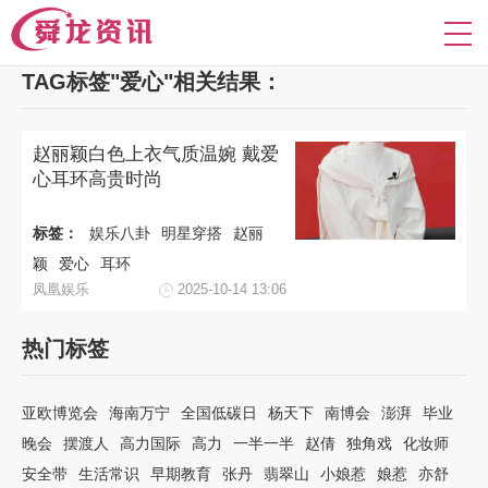
TAG标签"爱心"相关结果：
赵丽颖白色上衣气质温婉 戴爱
心耳环高贵时尚
标签：
娱乐八卦
明星穿搭
赵丽
颖
爱心
耳环
凤凰娱乐
2025-10-14 13:06
热门标签
亚欧博览会
海南万宁
全国低碳日
杨天下
南博会
澎湃
毕业
晚会
摆渡人
高力国际
高力
一半一半
赵倩
独角戏
化妆师
安全带
生活常识
早期教育
张丹
翡翠山
小娘惹
娘惹
亦舒