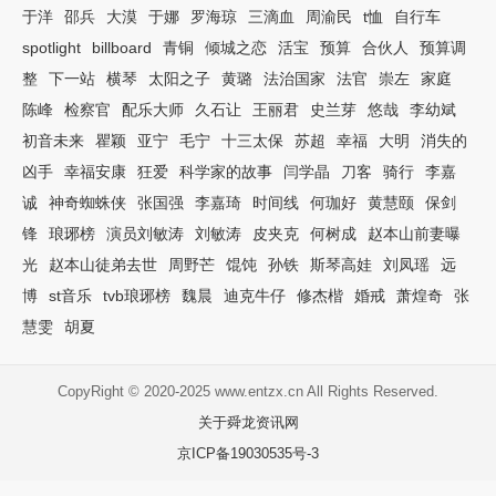
于洋
邵兵
大漠
于娜
罗海琼
三滴血
周渝民
t恤
自行车
spotlight
billboard
青铜
倾城之恋
活宝
预算
合伙人
预算调
整
下一站
横琴
太阳之子
黄璐
法治国家
法官
崇左
家庭
陈峰
检察官
配乐大师
久石让
王丽君
史兰芽
悠哉
李幼斌
初音未来
瞿颖
亚宁
毛宁
十三太保
苏超
幸福
大明
消失的
凶手
幸福安康
狂爱
科学家的故事
闫学晶
刀客
骑行
李嘉
诚
神奇蜘蛛侠
张国强
李嘉琦
时间线
何珈好
黄慧颐
保剑
锋
琅琊榜
演员刘敏涛
刘敏涛
皮夹克
何树成
赵本山前妻曝
光
赵本山徒弟去世
周野芒
馄饨
孙铁
斯琴高娃
刘凤瑶
远
博
st音乐
tvb琅琊榜
魏晨
迪克牛仔
修杰楷
婚戒
萧煌奇
张
慧雯
胡夏
CopyRight © 2020-2025 www.entzx.cn All Rights Reserved.
关于舜龙资讯网
京ICP备19030535号-3