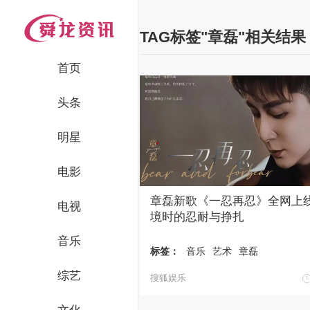
TAG标签"章磊"相关结果
首页
头条
明星
电影
章磊新歌《一忍再忍》全网上线
电视
境时的忍耐与挣扎
音乐
标签：
音乐
艺术
章磊
综艺
搜狐娱乐