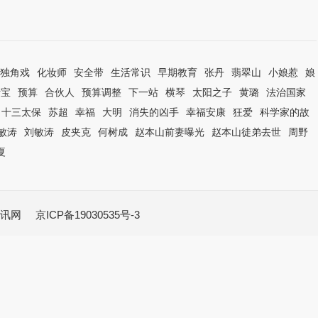
独角戏
化妆师
安全带
生活常识
早期教育
张丹
翡翠山
小娘惹
娘
活宝
预算
合伙人
预算调整
下一站
横琴
太阳之子
黄璐
法治国家
十三太保
苏超
幸福
大明
消失的凶手
幸福安康
狂爱
科学家的故
敏涛
刘敏涛
皮夹克
何树成
赵本山前妻曝光
赵本山徒弟去世
周野
夏
讯网
京ICP备19030535号-3