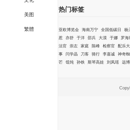
文化
热门标签
美图
繁體
亚欧博览会
海南万宁
全国低碳日
杨
惹
亦舒
于洋
邵兵
大漠
于娜
罗海
法官
崇左
家庭
陈峰
检察官
配乐大
事
闫学晶
刀客
骑行
李嘉诚
神奇蜘
芒
馄饨
孙铁
斯琴高娃
刘凤瑶
远博
CopyR