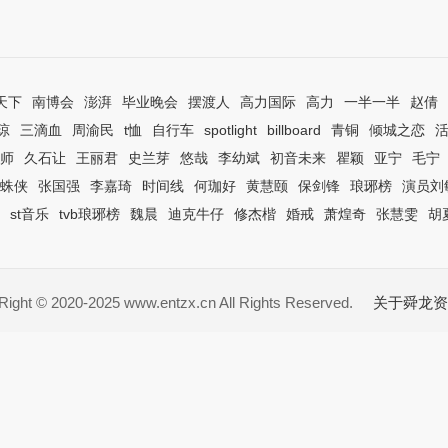
天下
南博会
澎湃
毕业晚会
摆渡人
高力国际
高力
一半一半
赵倩
琼
三滴血
周渝民
t恤
自行车
spotlight
billboard
青铜
倾城之恋
师
久石让
王丽君
史兰芽
悠哉
李幼斌
初音未来
瞿颖
亚宁
毛宁
蛛侠
张国强
李嘉琦
时间线
何珈好
黄慧颐
保剑锋
琅琊榜
演员刘
st音乐
tvb琅琊榜
魏晨
迪克牛仔
修杰楷
婚戒
萧煌奇
张慧雯
胡
ight © 2020-2025 www.entzx.cn All Rights Reserved.
关于舜龙资