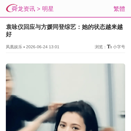
舜龙资讯
>
明星
繁體
袁咏仪回应与方媛同登综艺：她的状态越来越
好
凤凰娱乐
▪
2026-06-24 13:01
浏览：
小字号