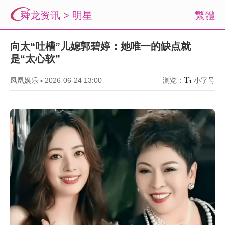
舜龙资讯
>
明星
繁體
向太“吐槽”儿媳郭碧婷：她唯一的缺点就
是“太心软”
凤凰娱乐
▪
2026-06-24 13:00
浏览：
小字号