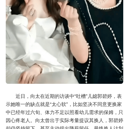
近日，向太在近期的访谈中“吐槽”儿媳郭碧婷，表
示她唯一的缺点就是“太心软”，比如坚决不同意更换家
中已经年过六旬、体力不足以照看幼儿需求的保姆，只
因心疼老人。向太曾出于实际考量提议其换人，郭碧婷
却仍坚持留下，甚至主动提出降薪留任，最终换人计划