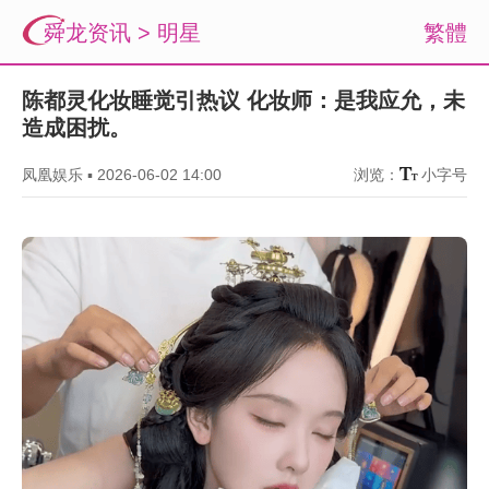
舜龙资讯
>
明星
繁體
陈都灵化妆睡觉引热议 化妆师：是我应允，未
造成困扰。
凤凰娱乐
▪
2026-06-02 14:00
浏览：
小字号