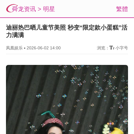
舜龙资讯
>
明星
繁體
迪丽热巴晒儿童节美照 秒变“限定款小蛋糕”活
力满满
凤凰娱乐
▪
2026-06-02 14:00
浏览：
小字号