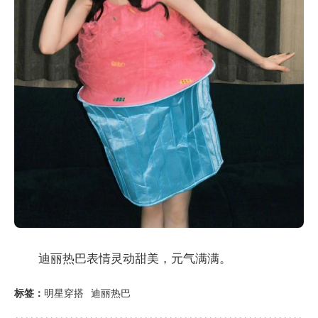
迪丽热巴表情灵动甜美，元气满满。
标签：
明星穿搭
迪丽热巴