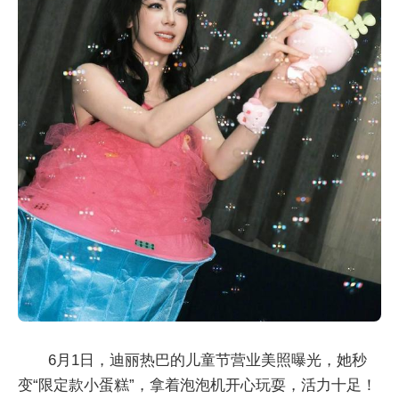
6月1日，迪丽热巴的儿童节营业美照曝光，她秒
变“限定款小蛋糕”，拿着泡泡机开心玩耍，活力十足！