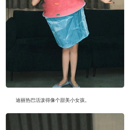
迪丽热巴活泼得像个甜美小女孩。