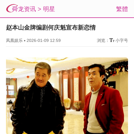
舜龙资讯
>
明星
繁體
赵本山金牌编剧何庆魁宣布新恋情
凤凰娱乐
▪
2026-01-09 12:59
浏览：
小字号