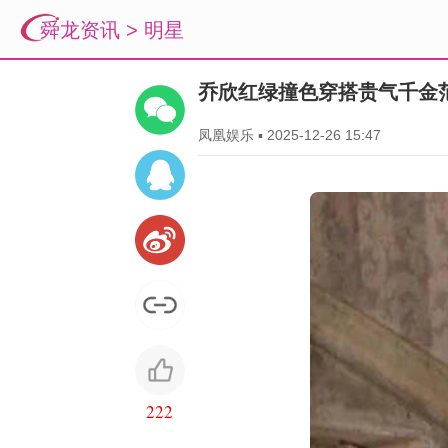
舜龙资讯
>
明星
乔欣红绿撞色穿搭贵气千金
凤凰娱乐
▪
2025-12-26 15:47
222